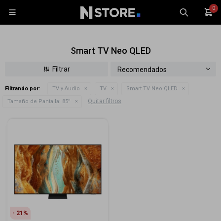
0

Smart TV Neo QLED
Recomendados
Filtrando por:
TV y Audio
TV
Smart TV Neo QLED
Celulares
Quitar filtros
Tamaño de Pantalla:
85''
Tablets
Tecnología
Wearables
Accesorios
TV y Audio
Monitores
Gaming
21