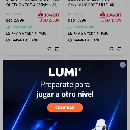
QLED QN70F 4K Vision AI
Crystal U8000F UHD 4K
Electrodomésticos
(2025)
3.699
1.899
USD
USD
2.899
USD
2.609
1.599
USD
1.439
USD
USD
ENVIO GRATIS
ENVIO GRATIS
ENVÍO A TODO EL PAÍS
ENVÍO A TODO EL PAÍS
GARANTÍA: 1 AÑO
GARANTÍA: 1 AÑO
Hogar

Movilidad
Marcas
3
Smart TV 85¨ QLED 4K, Q8F,