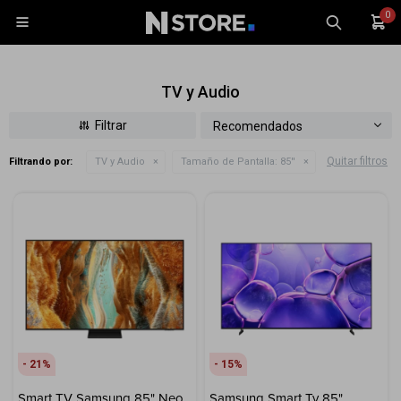
0

TV y Audio
Recomendados
Quitar filtros
Filtrando por:
TV y Audio
Tamaño de Pantalla:
85''
Celulares
Tablets
Tecnología
Wearables
Accesorios
TV y Audio
Monitores
21
15
Gaming
Smart TV Samsung 85" Neo
Samsung Smart Tv 85"