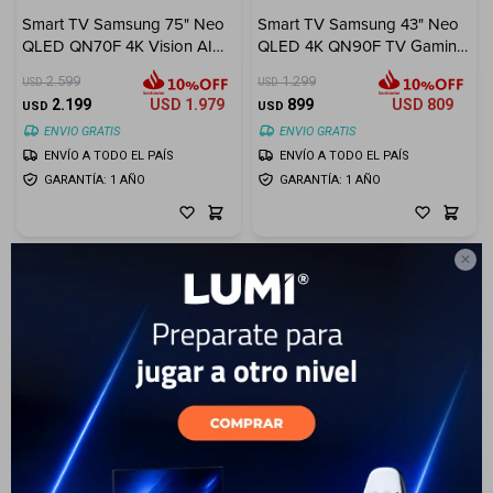
Smart TV Samsung 75" Neo
Smart TV Samsung 43" Neo
Electrodomésticos
QLED QN70F 4K Vision AI
QLED 4K QN90F TV Gaming
(2025)
(2025)
2.599
1.299
USD
USD
2.199
USD
1.979
899
USD
809
USD
USD
ENVIO GRATIS
ENVIO GRATIS
ENVÍO A TODO EL PAÍS
ENVÍO A TODO EL PAÍS
Hogar
GARANTÍA: 1 AÑO
GARANTÍA: 1 AÑO

Movilidad
Marcas
30