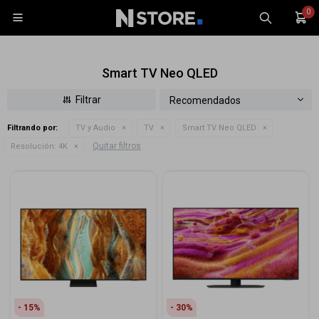
0

Smart TV Neo QLED
Recomendados
Filtrando por:
TV y Audio
TV
Smart TV Neo QLED
Celulares
Quitar filtros
Resolución:
4K
Tablets
Tecnología
Wearables
Accesorios
TV y Audio
Monitores
Gaming
15
30