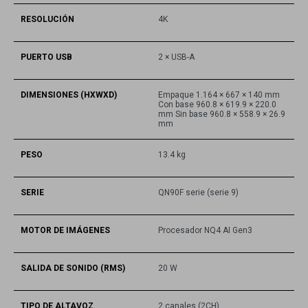
RESOLUCIÓN
4K
PUERTO USB
2 × USB-A
DIMENSIONES (HXWXD)
Empaque 1.164 × 667 × 140 mm
Con base 960.8 × 619.9 × 220.0
mm Sin base 960.8 × 558.9 × 26.9
mm
PESO
13.4 kg
SERIE
QN90F serie (serie 9)
MOTOR DE IMÁGENES
Procesador NQ4 AI Gen3
SALIDA DE SONIDO (RMS)
20 W
TIPO DE ALTAVOZ
2 canales (2CH)