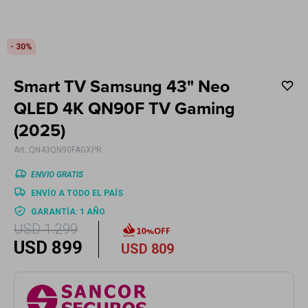
Electrodomésticos
30
Smart TV Samsung 43" Neo
Hogar
QLED 4K QN90F TV Gaming
(2025)
QN43QN90FAGXPR
Movilidad
ENVIO GRATIS
ENVÍO A TODO EL PAÍS
GARANTÍA: 1 AÑO
USD
1.299
USD
899
USD
809
Marcas