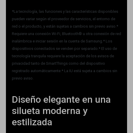
*La tecnología, las funciones y las características disponibles
pueden variar según el proveedor de servicios, el entorno de
red o el producto, y están sujetas a cambios sin previo aviso.*
Requiere una conexión Wi-Fi, Bluetooth® u otra conexión de red
inalámbrica e iniciar sesión en la cuenta de Samsung.* Los
dispositivos conectados se venden por separado.* El uso de
tecnología tranquila requiere la aceptación de los avisos de
privacidad tanto de SmartThings como del dispositivo
registrado automáticamente.* La IU está sujeta a cambios sin
previo aviso.
Diseño elegante en una
silueta moderna y
estilizada