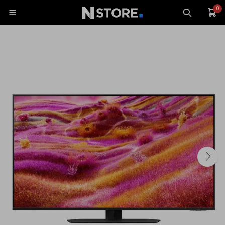
0

Celulares
Tablets
Tecnología
Wearables
Accesorios
TV y Audio
Monitores
Gaming