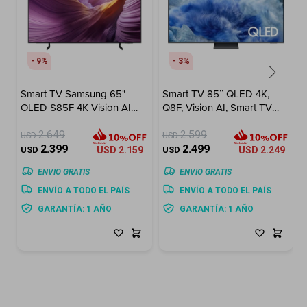
9
3
Smart TV Samsung 65"
Smart TV 85¨ QLED 4K,
OLED S85F 4K Vision AI
Q8F, Vision AI, Smart TV
(2025)
(2025)
2.649
2.599
USD
USD
2.399
2.499
USD
USD
2.159
USD
USD
2.249
ENVIO GRATIS
ENVIO GRATIS
ENVÍO A TODO EL PAÍS
ENVÍO A TODO EL PAÍS
GARANTÍA: 1 AÑO
GARANTÍA: 1 AÑO