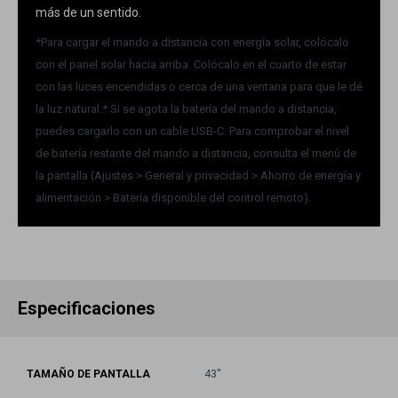
más de un sentido.
*Para cargar el mando a distancia con energía solar, colócalo
con el panel solar hacia arriba. Colócalo en el cuarto de estar
con las luces encendidas o cerca de una ventana para que le dé
la luz natural.* Si se agota la batería del mando a distancia,
puedes cargarlo con un cable USB-C. Para comprobar el nivel
de batería restante del mando a distancia, consulta el menú de
la pantalla (Ajustes > General y privacidad > Ahorro de energía y
alimentación > Batería disponible del control remoto).
Especificaciones
TAMAÑO DE PANTALLA
43''