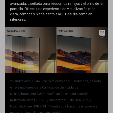
avanzada, diseñada para reducir los reflejos y el brillo de la
pantalla. Ofrece una experiencia de visualización más
clara, cómoda y nítida, tanto a la luz del día como en
interiores.
* Rendimiento 'Glare Free' verificado por UL Solutions, basado
en evaluaciones de la Calificación Unificada de
Deslumbramiento (UGR). Verificación emitida cuando:
Reflection Glare UGR ≤ 10, Discomfort Glare UGR ≤ 22, y
Disability Glare UGR ≤ 34. * Resultados basados en pruebas
realizadas bajo iluminación interior.