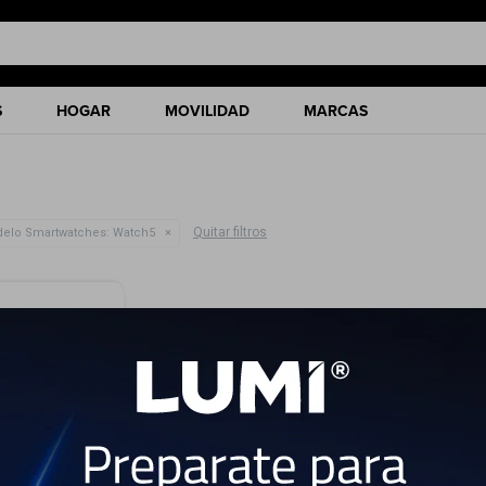
S
HOGAR
MOVILIDAD
MARCAS
Quitar filtros
elo Smartwatches:
Watch5