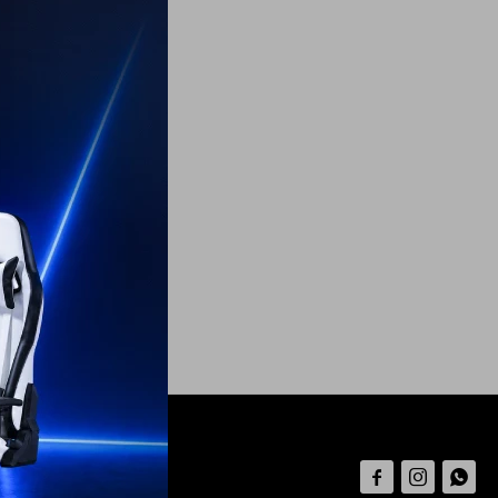


