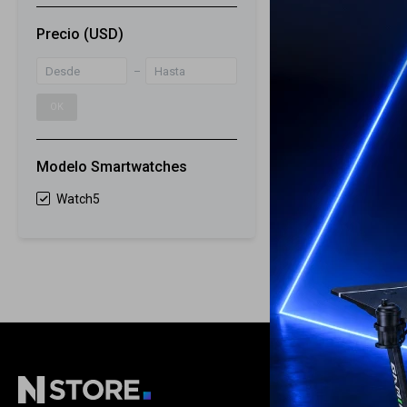
Precio
(USD)
Samsung Gala
44mm - Gray
OK
329
USD
ENVÍO A TODO 
GARANTÍA: 1 
Modelo Smartwatches
Watch5