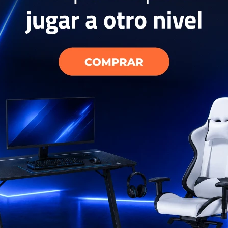
xy Watch5
USD
296
EL PAÍS
AÑO