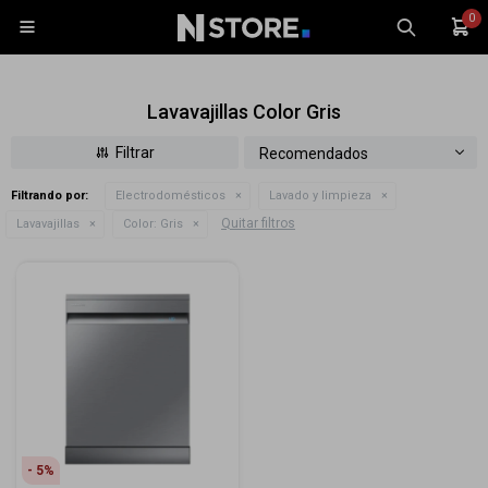
0

Lavavajillas Color Gris
Recomendados
Filtrando por:
Electrodomésticos
Lavado y limpieza
Celulares
Quitar filtros
Lavavajillas
Color:
Gris
Tablets
Tecnología
Wearables
Accesorios
TV y Audio
Monitores
Gaming
5