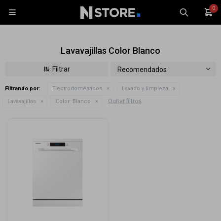
0

Lavavajillas Color Blanco
Recomendados
Filtrando por:
Electrodomésticos
Lavado y limpieza
Celulares
Quitar filtros
Lavavajillas
Color:
Blanco
Tablets
Tecnología
Wearables
Accesorios
TV y Audio
Monitores
Gaming