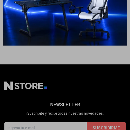
Cuenta
399
USD
299
USD
269
USD
ENVÍO A TODO EL PAÍS
F&Q
Tiendas
NEWSLETTER
¡Suscribite y recibí todas nuestras novedades!
SUSCRIBIRME