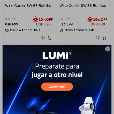
Wine Cooler SW 66 Botellas
Wine Cooler SW 38 Botellas
Electrodomésticos
990
799
USD
USD
699
USD
629
599
USD
539
USD
USD
ENVÍO A TODO EL PAÍS
ENVÍO A TODO EL PAÍS
Hogar

Movilidad
Marcas
25
Enfriadora De Vinos -
Inox/Negra