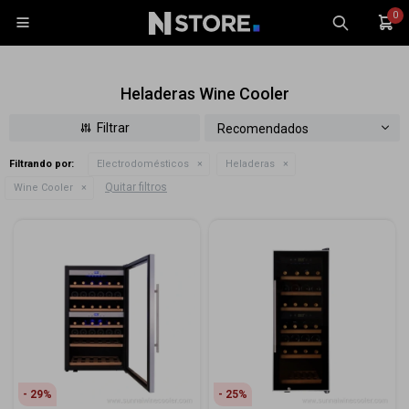
0

Heladeras Wine Cooler
Recomendados
Filtrando por:
Electrodomésticos
Heladeras
Celulares
Quitar filtros
Wine Cooler
Tablets
Tecnología
Wearables
Accesorios
TV y Audio
Monitores
Gaming
29
25