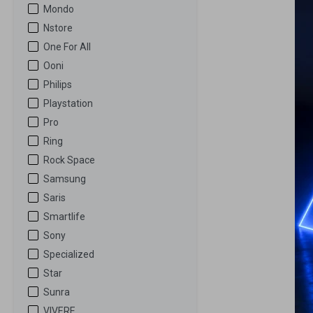
Mondo
Nstore
One For All
Ooni
Philips
Playstation
Pro
Ring
Rock Space
Samsung
Saris
Smartlife
Sony
Specialized
Star
Sunra
VIVERE