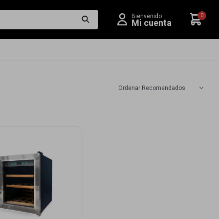
0
Recomendados