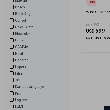
blueMan
29
Bosch
Wine Cooler S
Broik King
Consul
990
USD
Dolce Gusto
699
USD
Electrolux
ENVÍO A TODO 
Finna
GAMMA
Havit
Hogaron
Hyperx
Infini
JBL
Kamado Uruguayo
Kixin
Logitech
LUMI