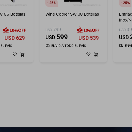
25
25
W 66 Botellas
Wine Cooler SW 38 Botellas
Enfria
Inox/
799
3
USD
USD
599
USD
USD
USD
629
USD
539
EL PAÍS
ENVÍO A TODO EL PAÍS
ENV