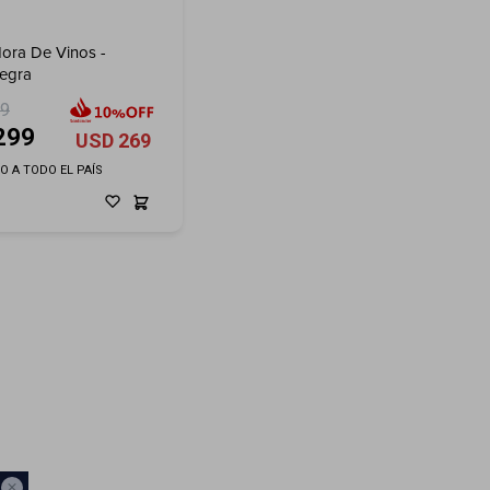
dora De Vinos -
Negra
99
299
USD
269
ÍO A TODO EL PAÍS
