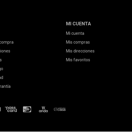
MI CUENTA
Mi cuenta
 compra
Mis compras
ciones
Mis direcciones
s
Mis favoritos
go
ad
rantía