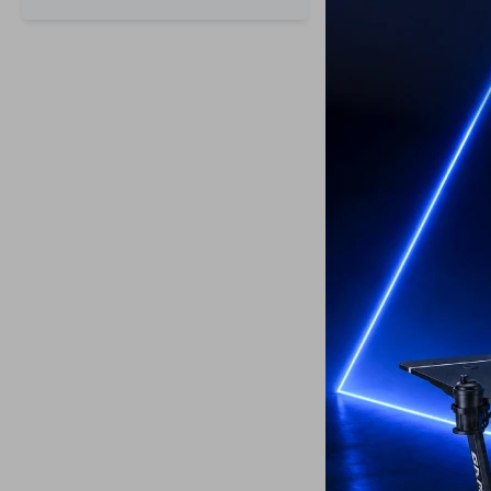
Depiladora G
SENSE 220V
69
USD
ENVÍO A TODO 
GARANTÍA: 2 