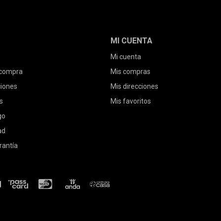
MI CUENTA
Mi cuenta
 compra
Mis compras
ciones
Mis direcciones
s
Mis favoritos
go
ad
rantía