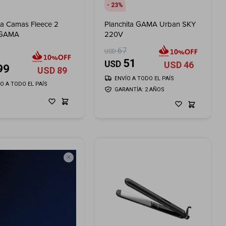
23
ta Camas Fleece 2
Planchita GAMA Urban SKY
 GAMA
220V
67
USD
51
USD
USD
46
99
USD
89
ENVÍO A TODO EL PAÍS
ÍO A TODO EL PAÍS
GARANTÍA: 2 AÑOS
