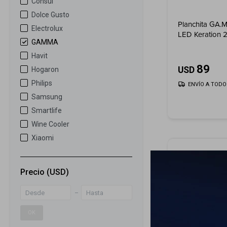
Consul
Dolce Gusto
Planchita GA.
Electrolux
LED Keration 
GAMMA
Havit
89
USD
Hogaron
Philips
ENVÍO A TODO 
Samsung
Smartlife
Wine Cooler
Xiaomi
Precio
(USD)
OK