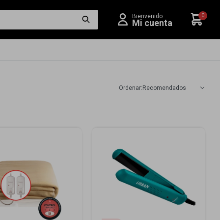
0
Recomendados