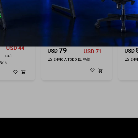
12
A TRAVEL
Secador GAMA DIVA 3D
Rizado
0 220V
KERATION 220
GA.M
90
USD
USD
44
79
USD
USD
USD
71
EL PAÍS
ENVÍO A TODO EL PAÍS
ENV
AÑOS