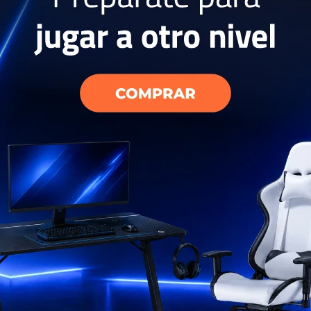
22
AMA SKINPRO
SECADOR GAMMA IQ
Planc
PERFETTO 220V - Grey
Avoca
359
USD
USD
62
279
USD
USD
USD
251
EL PAÍS
ENVÍO A TODO EL PAÍS
ENV
AÑOS