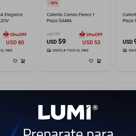
40
MA Elegance
Calienta Camas Fleece 1
Calien
220V
Plaza GAMA
Plaza
99
USD
59
USD
USD
USD
80
USD
53
EL PAÍS
ENVÍO A TODO EL PAÍS
ENV