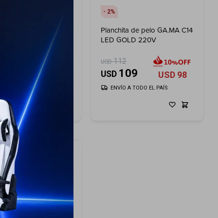
2
hita GAMA Elegance
Planchita de pelo GA.MA C14
do 220V
LED GOLD 220V
112
USD
75
109
USD
USD
68
USD
98
ÍO A TODO EL PAÍS
ENVÍO A TODO EL PAÍS