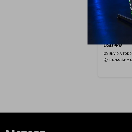
Secador GAM
JOURNEY 160
49
USD
ENVÍO A TODO 
GARANTÍA: 2 