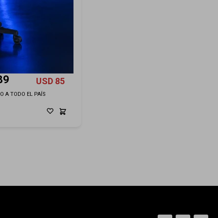
r X-Waves Keration
A
89
USD
85
ÍO A TODO EL PAÍS