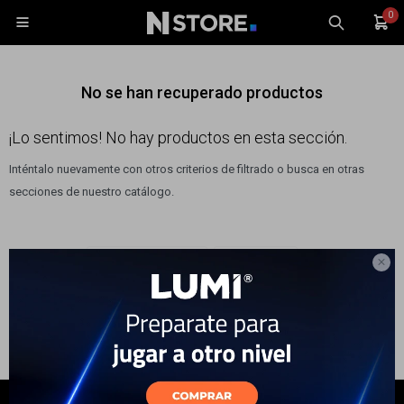
0

No se han recuperado productos
¡Lo sentimos! No hay productos en esta sección.
Inténtalo nuevamente con otros criterios de filtrado o busca en otras
Celulares
secciones de nuestro catálogo.
Tablets
Tecnología
Quitar filtros
Filtrando por:
Electrodomésticos
Color:
Rosa
Wearables

Accesorios
TV y Audio
Monitores
Gaming