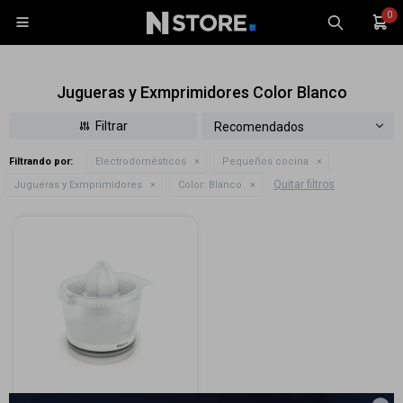
0

Jugueras y Exmprimidores Color Blanco
Recomendados
Filtrando por:
Electrodomésticos
Pequeños cocina
Celulares
Quitar filtros
Jugueras y Exmprimidores
Color:
Blanco
Tablets
Tecnología
Wearables
Accesorios
TV y Audio
Monitores
Gaming