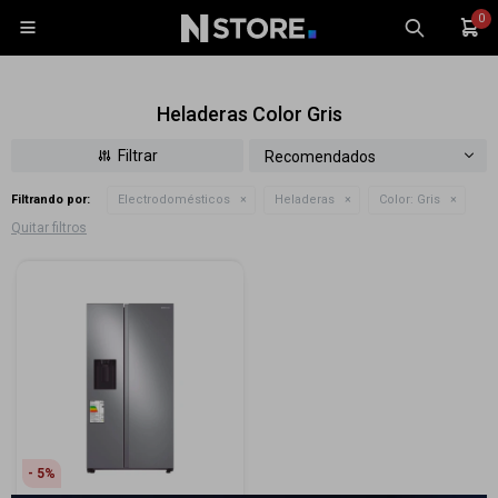
0

Heladeras Color Gris
Recomendados
Filtrando por:
Electrodomésticos
Heladeras
Color:
Gris
Celulares
Quitar filtros
Tablets
Tecnología
Wearables
Accesorios
TV y Audio
Monitores
Gaming
5