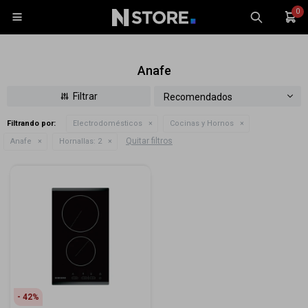
0

Anafe
Recomendados
Filtrando por:
Electrodomésticos
Cocinas y Hornos
Celulares
Quitar filtros
Anafe
Hornallas:
2
Tablets
Tecnología
Wearables
Accesorios
TV y Audio
Monitores
Gaming
42