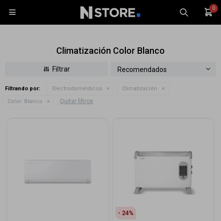
0

Climatización Color Blanco
Recomendados
Filtrando por:
Electrodomésticos
Climatización
Celulares
Quitar filtros
Color:
Blanco
Tablets
Tecnología
Wearables
Accesorios
TV y Audio
Monitores
Gaming
24