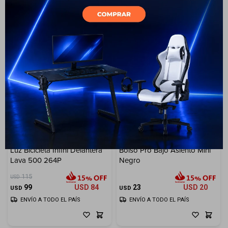
13
Luz Bicicleta Infini Delantera
Bolso Pro Bajo Asiento Mini
Lava 500 264P
Negro
115
USD
99
USD
84
23
USD
20
USD
USD
ENVÍO A TODO EL PAÍS
ENVÍO A TODO EL PAÍS