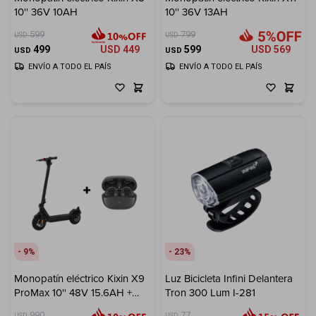
10'' 36V 10AH
10'' 36V 13AH
Electrodomésticos
599
799
USD
USD
499
USD
449
599
USD
569
USD
USD
ENVÍO A TODO EL PAÍS
ENVÍO A TODO EL PAÍS
Hogar
Movilidad
9
23
Marcas
Monopatín eléctrico Kixin X9
Luz Bicicleta Infini Delantera
ProMax 10'' 48V 15.6AH +
Tron 300 Lum I-281
Buds Havit de regalo
990
77
USD
USD