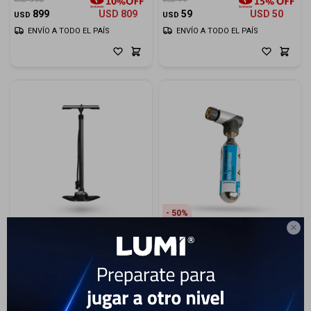
Cuenta
899
USD
809
59
USD
50
USD
USD
ENVÍO A TODO EL PAÍS
ENVÍO A TODO EL PAÍS
F&Q
Tiendas
50

Inflador Pro De Pie Team
Inflador Pro Regulador CO2
40
USD
109
USD
93
20
USD
17
USD
USD
ENVÍO A TODO EL PAÍS
ENVÍO A TODO EL PAÍS