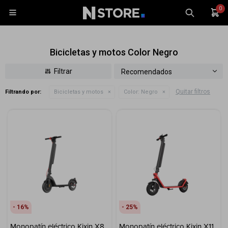
0

Bicicletas y motos Color Negro
Recomendados
Quitar filtros
Filtrando por:
Bicicletas y motos
Color:
Negro
Celulares
Tablets
Tecnología
Wearables
Accesorios
TV y Audio
Monitores
16
25
Gaming
Monopatín eléctrico Kixin X8
Monopatín eléctrico Kixin X11