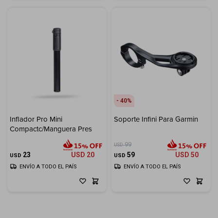
40
Inflador Pro Mini
Soporte Infini Para Garmin
Compactc/Manguera Pres
99
USD
23
USD
20
59
USD
50
USD
USD
ENVÍO A TODO EL PAÍS
ENVÍO A TODO EL PAÍS