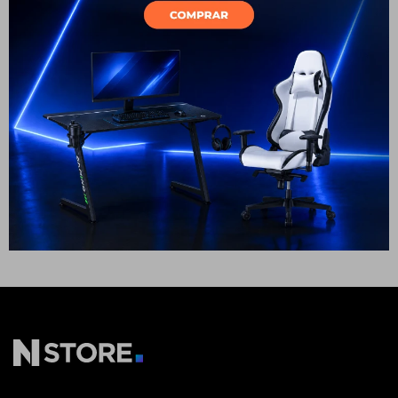
Cuenta
Este artículo está agotado.
Otras variantes disponibles:
F&Q
Ver medios de pago
Hasta en
12 cuotas
Tiendas