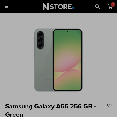
0

Celulares
Tablets
Tecnología
Wearables
Accesorios
TV y Audio
Monitores
Samsung Galaxy A56 256 GB -
Gaming
Green