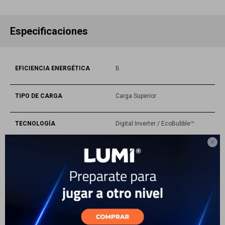
Especificaciones
EFICIENCIA ENERGÉTICA
B
TIPO DE CARGA
Carga Superior
TECNOLOGÍA
Digital Inverter / EcoBubble™

DIMENSIONES (HXWXD)
857 x 540 x 568 mm
PESO
28 kg
TIPO DE DISPLAY
LED