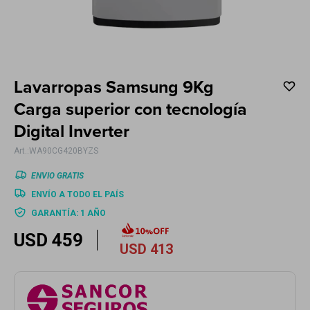
Electrodomésticos
Lavarropas Samsung 9Kg
Hogar
Carga superior con tecnología
Digital Inverter
WA90CG420BYZS
Movilidad
ENVIO GRATIS
ENVÍO A TODO EL PAÍS
GARANTÍA: 1 AÑO
USD
459
USD
413
Marcas