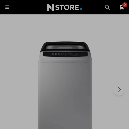
0

Celulares
Tablets
Tecnología
Wearables
Accesorios
TV y Audio
Monitores
Gaming