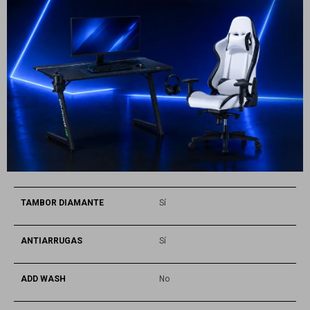
EXPRESS WASH TIME
Sí
SELECTOR TÁCTIL
Sí
TECNOLOGÍA ECO BUBBLE™
Sí
SONIDO / ALARMA OFF
Sí
SISTEMA DE AUTODIAGNÓSTICO
Sí
TAMBOR DIAMANTE
Sí
ANTIARRUGAS
Sí
ADD WASH
No