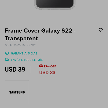
Electrodomésticos
Frame Cover Galaxy S22 -
Hogar
Transparent
EF-MS901CTEGWW
GARANTÍA: 5 DÍAS
ENVÍO A TODO EL PAÍS
Movilidad
USD
39
USD
33
Marcas