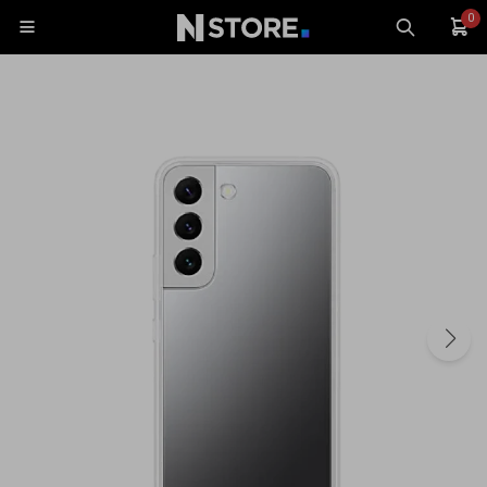
0

Celulares
Tablets
Tecnología
Wearables
Accesorios
TV y Audio
Monitores
Gaming