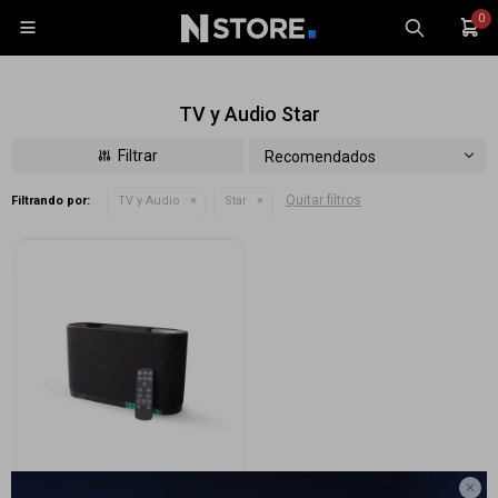
0

TV y Audio Star
Recomendados
Quitar filtros
Filtrando por:
TV y Audio
Star
Celulares
Tablets
Tecnología
Wearables
Accesorios
TV y Audio
Monitores
Gaming

Parlante Bluetooth Star