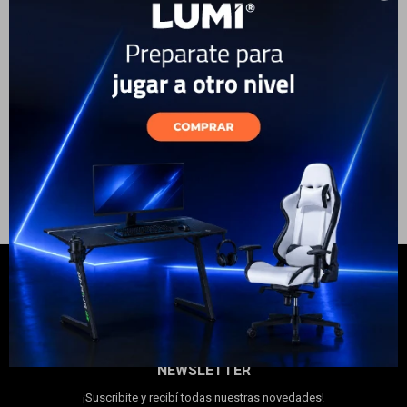
Electrodomésticos
69
USD
59
USD
ENVÍO A TODO EL PAÍS
GARANTÍA: 1 AÑO
Hogar
Movilidad
Marcas
NEWSLETTER
¡Suscribite y recibí todas nuestras novedades!