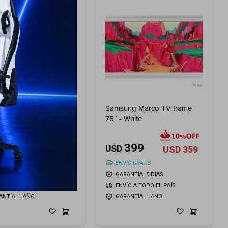
ng Marco TV frame
Samsung Marco TV frame
Teak
75¨ - White
399
399
USD
USD
359
USD
359
O GRATIS
ENVIO GRATIS
NTÍA: 5 DÍAS
GARANTÍA: 5 DÍAS
ÍO A TODO EL PAÍS
ENVÍO A TODO EL PAÍS
ANTÍA: 1 AÑO
GARANTÍA: 1 AÑO