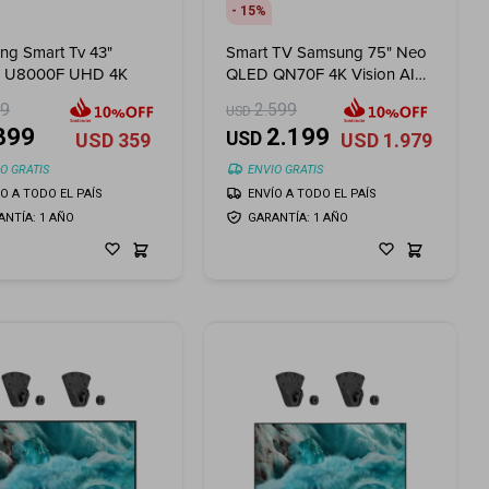
15
ng Smart Tv 43"
Smart TV Samsung 75" Neo
al U8000F UHD 4K
QLED QN70F 4K Vision AI
(2025)
99
2.599
USD
399
2.199
USD
USD
359
USD
1.979
O GRATIS
ENVIO GRATIS
ÍO A TODO EL PAÍS
ENVÍO A TODO EL PAÍS
ANTÍA: 1 AÑO
GARANTÍA: 1 AÑO