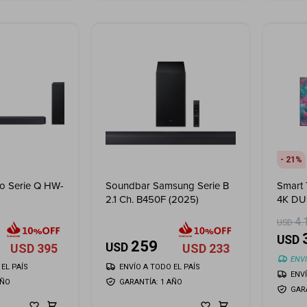
21
do Serie Q HW-
Soundbar Samsung Serie B
Smart 
2.1 Ch. B450F (2025)
4K D
4.
USD
USD
259
USD
USD
395
USD
233
ENVI
EL PAÍS
ENVÍO A TODO EL PAÍS
ENV
AÑO
GARANTÍA: 1 AÑO
GAR