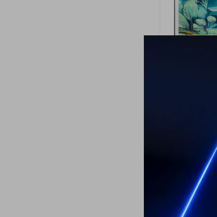
6
Smart TV QN
Frame QLED 55
AI
1.499
USD
1.399
USD
ENVIO GRATIS
ENVÍO A TODO 
GARANTÍA: 1 