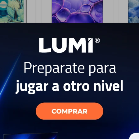
15
3
55LS03FAThe
Samsung Smart Tv 85"
Smart
" 4K Vision
Crystal U8000F UHD 4K
Vision
1.899
2.
USD
USD
1.599
USD
USD
USD
1.259
USD
1.439
ENVIO GRATIS
ENVI
EL PAÍS
ENVÍO A TODO EL PAÍS
ENV
AÑO
GARANTÍA: 1 AÑO
GAR