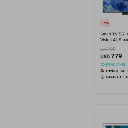
2
Smart TV 55¨ 
Vision AI, Sma
799
USD
779
USD
ENVIO GRATIS
ENVÍO A TODO 
GARANTÍA: 1 