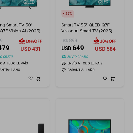
27
ng Smart TV 50"
Smart TV 55" QLED Q7F
7F Vision AI (2025)
Vision AI Smart TV (2025) +
rte de Pared LUMI
Soporte de Pared LUMI
99
899
USD
0" ¡De Regalo!
32"-100" ¡De Regalo!
479
649
USD
USD
431
USD
584
O GRATIS
ENVIO GRATIS
ÍO A TODO EL PAÍS
ENVÍO A TODO EL PAÍS
ANTÍA: 1 AÑO
GARANTÍA: 1 AÑO