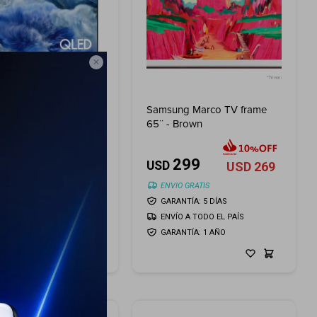

 TV 85¨ QLED 4K, Q8F,
Samsung Marco TV frame
 AI, Smart TV (2025)
65¨ - Brown
599
299
USD
USD
269
2.499
USD
2.249
ENVIO GRATIS
O GRATIS
GARANTÍA: 5 DÍAS
ÍO A TODO EL PAÍS
ENVÍO A TODO EL PAÍS
ANTÍA: 1 AÑO
GARANTÍA: 1 AÑO