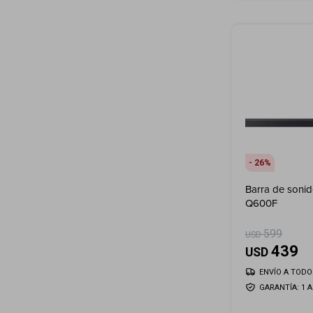
26
Barra de soni
Q600F
599
USD
439
USD
ENVÍO A TODO 
GARANTÍA: 1 