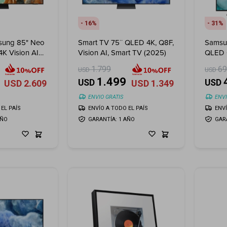
16
31
sung 85" Neo
Smart TV 75¨ QLED 4K, Q8F,
Samsu
K Vision AI
Vision AI, Smart TV (2025)
QLED Q
+ Sopo
1.799
6
USD
USD
32"-10
1.499
USD
USD
USD
2.609
USD
1.349
ENVIO GRATIS
ENVI
EL PAÍS
ENVÍO A TODO EL PAÍS
ENV
AÑO
GARANTÍA: 1 AÑO
GAR