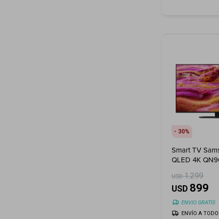
30
Smart TV Sam
QLED 4K QN9
(2025)
1.299
USD
899
USD
ENVIO GRATIS
ENVÍO A TODO 