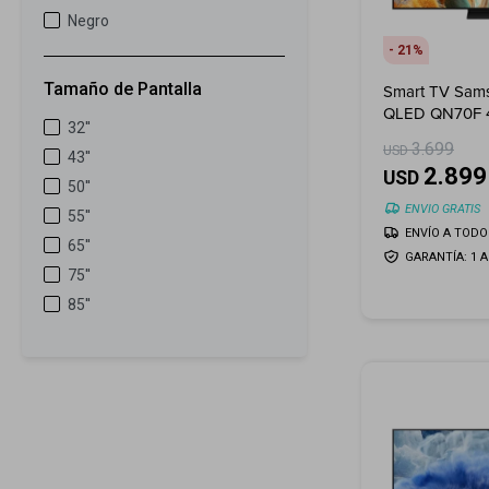
Negro
21
Tamaño de Pantalla
Smart TV Sam
QLED QN70F 4
32''
(2025)
3.699
USD
43''
2.899
USD
50''
ENVIO GRATIS
55''
ENVÍO A TODO 
65''
GARANTÍA: 1 
75''
85''