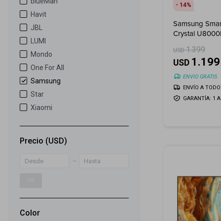
blueMan
14
Havit
Samsung Smart
JBL
Crystal U800
LUMI
1.399
USD
Mondo
1.199
USD
One For All
ENVIO GRATIS
Samsung
ENVÍO A TODO 
Star
GARANTÍA: 1 
Xiaomi
Precio
(USD)
OK
Color