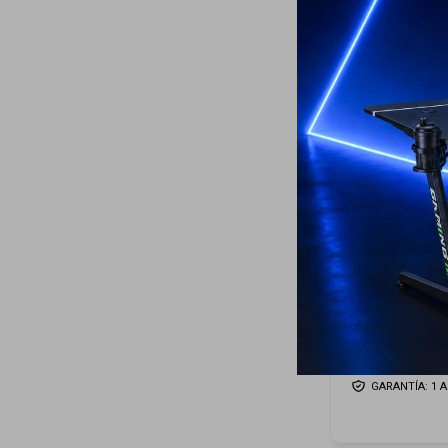
Samsung Marc
65¨ - Teak
299
USD
ENVIO GRATIS
GARANTÍA: 5 D
ENVÍO A TODO 
GARANTÍA: 1 