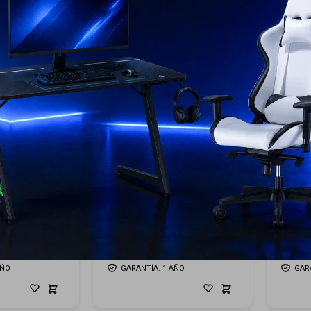
o TV frame
Samsung Marco TV frame
Samsu
75¨ - Brown
75¨ - 
399
USD
USD
USD
269
USD
359
ENVIO GRATIS
ENVI
ÍAS
GARANTÍA: 5 DÍAS
GARA
EL PAÍS
ENVÍO A TODO EL PAÍS
ENV
AÑO
GARANTÍA: 1 AÑO
GAR