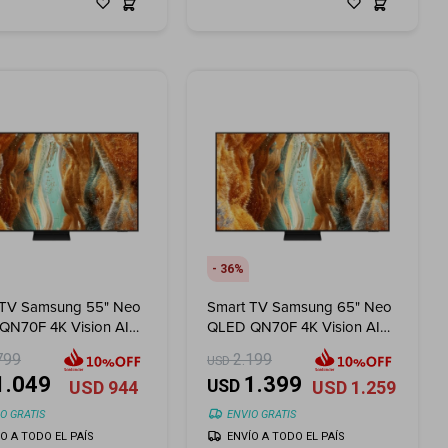
36
 TV Samsung 55" Neo
Smart TV Samsung 65" Neo
QN70F 4K Vision AI
QLED QN70F 4K Vision AI
)
(2025)
799
2.199
USD
1.049
1.399
USD
USD
944
USD
1.259
O GRATIS
ENVIO GRATIS
ÍO A TODO EL PAÍS
ENVÍO A TODO EL PAÍS