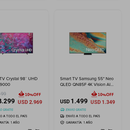
TV Crystal 98¨ UHD
Smart TV Samsung 55" Neo
U9000
QLED QN85F 4K Vision AI
(2025)
199
3.299
1.499
USD
USD
2.969
USD
1.349
O GRATIS
ENVIO GRATIS
ÍO A TODO EL PAÍS
ENVÍO A TODO EL PAÍS
ANTÍA: 1 AÑO
GARANTÍA: 1 AÑO