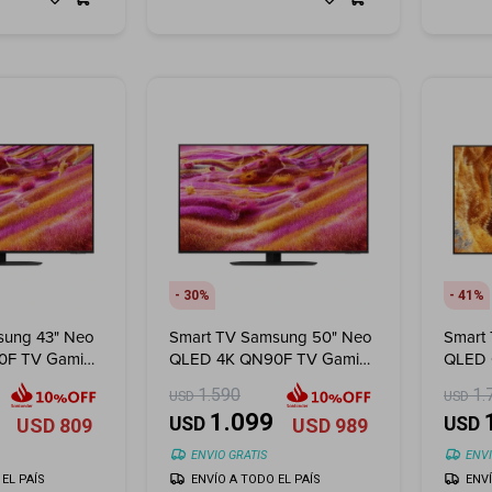
30
41
sung 43" Neo
Smart TV Samsung 50" Neo
Smart
0F TV Gaming
QLED 4K QN90F TV Gaming
QLED 
(2025)
(2025
1.590
1.
USD
USD
1.099
USD
USD
USD
809
USD
989
ENVIO GRATIS
ENVI
EL PAÍS
ENVÍO A TODO EL PAÍS
ENV