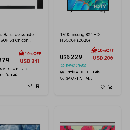
es Barra de sonido
TV Samsung 32” HD
50F 5.1 Ch con
H5000F (2025)
ofer (2025)
229
USD
USD
206
379
USD
341
ENVIO GRATIS
ÍO A TODO EL PAÍS
ENVÍO A TODO EL PAÍS
ANTÍA: 1 AÑO
GARANTÍA: 1 AÑO