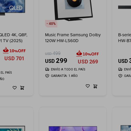
40
QLED 4K, Q8F,
Music Frame Samsung Dolby
B-seri
rt TV (2025)
120W HW-LS60D
HW-B7
Subwo
499
USD
USD
701
299
USD
USD
USD
269
ENVÍO A TODO EL PAÍS
ENV
EL PAÍS
GARANTÍA: 1 AÑO
GAR
AÑO