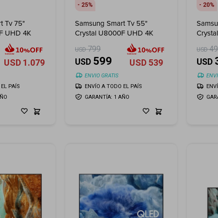
25
20
 Tv 75"
Samsung Smart Tv 55"
Samsu
0F UHD 4K
Crystal U8000F UHD 4K
Cryst
799
4
USD
USD
599
USD
USD
USD
1.079
USD
539
ENVIO GRATIS
ENVI
EL PAÍS
ENVÍO A TODO EL PAÍS
ENV
AÑO
GARANTÍA: 1 AÑO
GAR