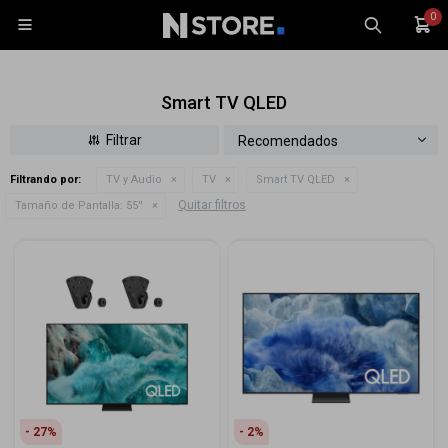
0

Smart TV QLED
Recomendados
Filtrando por:
TV y Audio
TV
Smart TV QLED
Celulares
Quitar filtros
Tamaño de Pantalla:
55''
Tablets
Tecnología
Wearables
Accesorios
TV y Audio
Monitores
Gaming
27
2