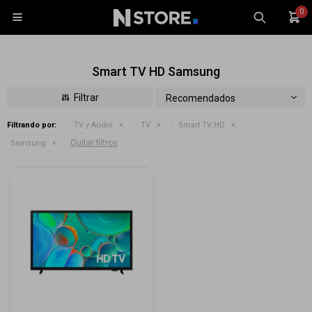
0

Smart TV HD Samsung
Recomendados
Filtrando por:
TV y Audio
TV
Smart TV HD
Celulares
Quitar filtros
Samsung
Tablets
Tecnología
Wearables
Accesorios
TV y Audio
Monitores
Gaming