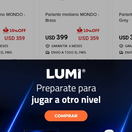
iano MONDO -
Parlante mediano MONDO -
Parla
Brass
Grey
399
USD
USD
USD
359
USD
359
MESES
GARANTÍA: 6 MESES
GAR
EL PAÍS
ENVÍO A TODO EL PAÍS
ENV