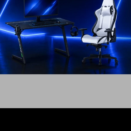
til Mondo -
Parlante Portátil Mondo -
Greige
499
USD
USD
449
USD
449
MESES
GARANTÍA: 6 MESES
EL PAÍS
ENVÍO A TODO EL PAÍS