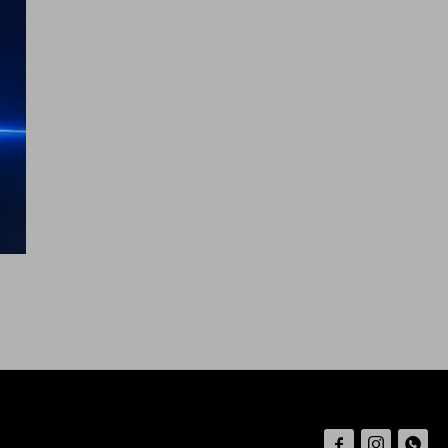


