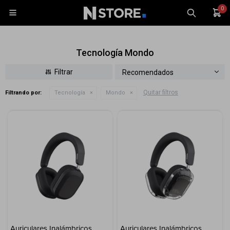
0

Tecnología Mondo
Recomendados
Quitar filtros
Filtrando por:
Tecnología
Mondo
Celulares
Tablets
Tecnología
Wearables
Accesorios
TV y Audio
Monitores
Gaming
Auriculares Inalámbricos
Auriculares Inalámbricos