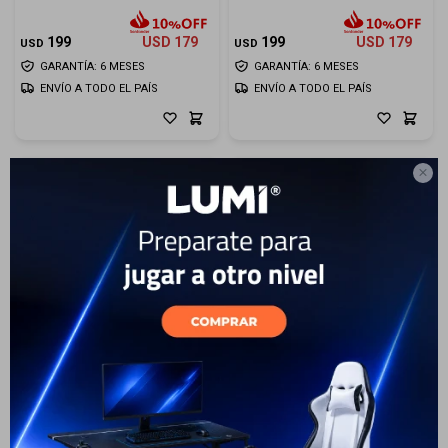
Cuenta
199
USD
179
199
USD
179
USD
USD
GARANTÍA: 6 MESES
GARANTÍA: 6 MESES
ENVÍO A TODO EL PAÍS
ENVÍO A TODO EL PAÍS
F&Q

Tiendas
Auriculares Inalámbricos
Auriculares Inalámbricos
Mondo Freestyle M1201
Mondo Freestyle M1202