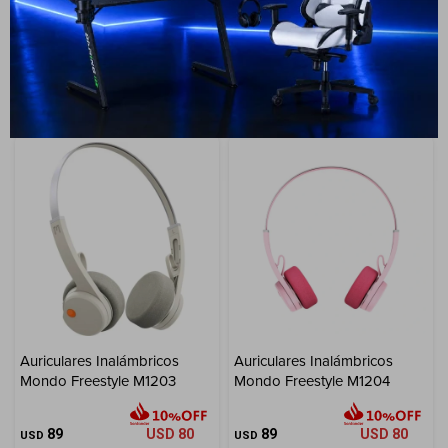
89
USD
80
89
USD
80
USD
USD
GARANTÍA: 6 MESES
GARANTÍA: 6 MESES
ENVÍO A TODO EL PAÍS
ENVÍO A TODO EL PAÍS
Auriculares Inalámbricos
Auriculares Inalámbricos
Mondo Freestyle M1203
Mondo Freestyle M1204
89
USD
80
89
USD
80
USD
USD