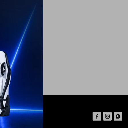


