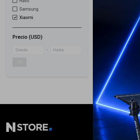
Havit
Samsung
Aspiradora Mi
Xiaomi
cleaner mini X
Precio
(USD)
59
USD
ENVÍO A TODO 
OK