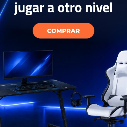
 vacuum
iaomi
USD
53
EL PAÍS