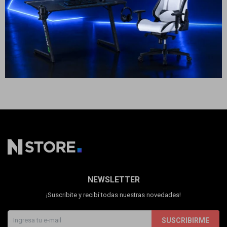
Inverter
Cuenta
779
USD
701
USD
ENVÍO A TODO EL PAÍS
F&Q
Tiendas
NEWSLETTER
¡Suscribite y recibí todas nuestras novedades!
SUSCRIBIRME