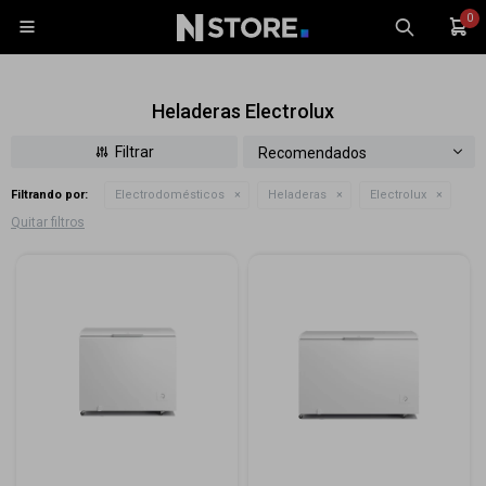
0

Heladeras Electrolux
Recomendados
Filtrando por:
Electrodomésticos
Heladeras
Electrolux
Celulares
Quitar filtros
Tablets
Tecnología
Wearables
Accesorios
TV y Audio
Monitores
Gaming