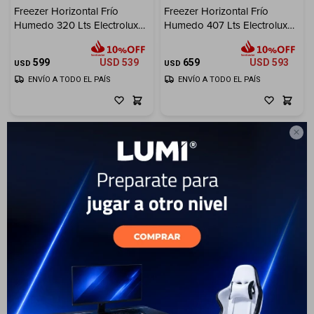
Freezer Horizontal Frío
Freezer Horizontal Frío
Humedo 320 Lts Electrolux
Humedo 407 Lts Electrolux
Electrodomésticos
Inverter
Inverter
599
USD
539
659
USD
593
USD
USD
ENVÍO A TODO EL PAÍS
ENVÍO A TODO EL PAÍS
Hogar

Movilidad
Marcas
Freezer Horizontal Frío
Humedo 521 Lts Electrolux