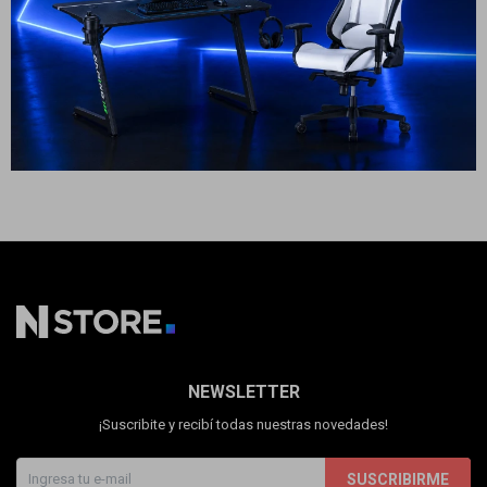
Inverter
Cuenta
779
USD
701
USD
ENVÍO A TODO EL PAÍS
F&Q
Tiendas
NEWSLETTER
¡Suscribite y recibí todas nuestras novedades!
SUSCRIBIRME