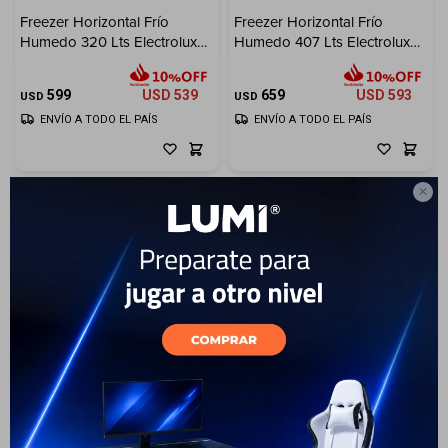
Freezer Horizontal Frío
Freezer Horizontal Frío
Electrodomésticos
Humedo 320 Lts Electrolux
Humedo 407 Lts Electrolux
Inverter
Inverter
599
USD
539
659
USD
593
USD
USD
ENVÍO A TODO EL PAÍS
ENVÍO A TODO EL PAÍS
Hogar

Movilidad
Marcas
Freezer Horizontal Frío
Humedo 521 Lts Electrolux