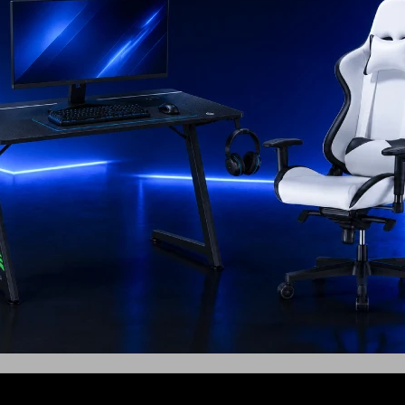
26
 Eléctrico de
Microondas 23 L con Grill
co
299
USD
219
USD
USD
206
USD
197
ENVIO GRATIS
EL PAÍS
ENVÍO A TODO EL PAÍS
AÑO
GARANTÍA: 1 AÑO