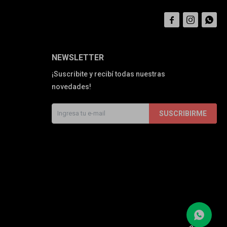



NEWSLETTER
¡Suscribite y recibí todas nuestras
novedades!
SUSCRIBIRME