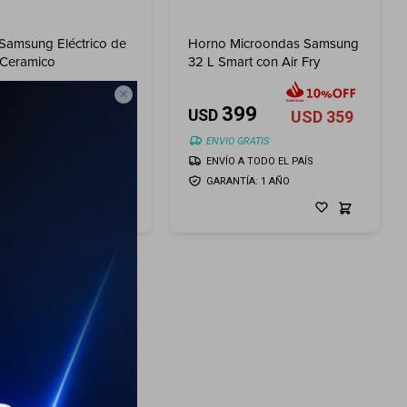
Samsung Eléctrico de
Horno Microondas Samsung
 Ceramico
32 L Smart con Air Fry
99

399
399
USD
USD
359
USD
359
O GRATIS
ENVIO GRATIS
ÍO A TODO EL PAÍS
ENVÍO A TODO EL PAÍS
ANTÍA: 1 AÑO
GARANTÍA: 1 AÑO