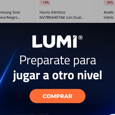
10
33
amsung Solo
Horno Eléctrico
Anafe 
cero/Negro
NV7B5645TAK con Dual
Vidrio
Cook y Air Fry 76 L
999
5
USD
USD
899
USD
USD
USD
269
USD
809
ENVIO GRATIS
ENVI
EL PAÍS
ENVÍO A TODO EL PAÍS
ENV
AÑO
GARANTÍA: 1 AÑO
GAR