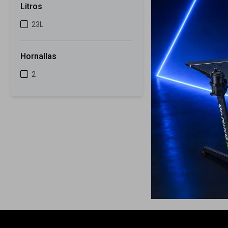
Litros
42
23L
Anafe Samsung
Vidrio Cerami
Hornallas
399
USD
2
229
USD
ENVIO GRATIS
ENVÍO A TODO 
GARANTÍA: 1 