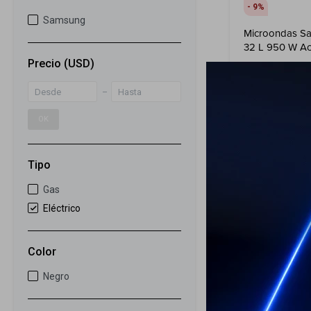
9
Samsung
Microondas S
32 L 950 W A
Power Defrost
Precio
(USD)
329
USD
299
USD
ENVIO GRATIS
OK
ENVÍO A TODO 
GARANTÍA: 1 
Tipo
Gas
Eléctrico
Color
Negro