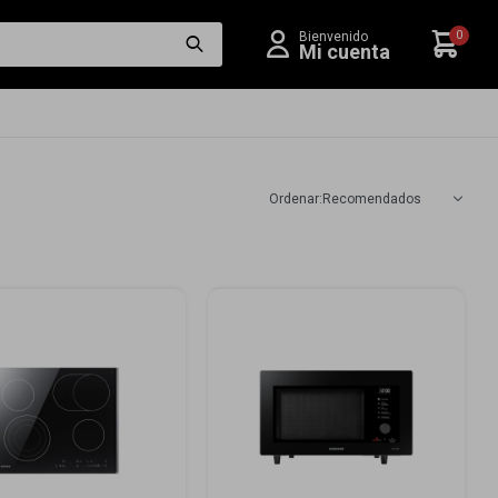
0
Recomendados