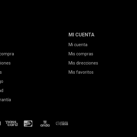
MI CUENTA
Mi cuenta
 compra
Mis compras
ciones
Mis direcciones
s
Mis favoritos
go
ad
rantía