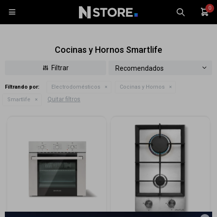
0

Cocinas y Hornos Smartlife
Recomendados
Filtrando por:
Electrodomésticos
Cocinas y Hornos
Celulares
Quitar filtros
Smartlife
Tablets
Tecnología
Wearables
Accesorios
TV y Audio
Monitores
Gaming