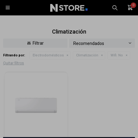
0

Climatización
Recomendados
Filtrando por:
Electrodomésticos
Climatización
Wifi:
No
Celulares
Quitar filtros
Tablets
Tecnología
Wearables
Accesorios
TV y Audio
Monitores
Gaming