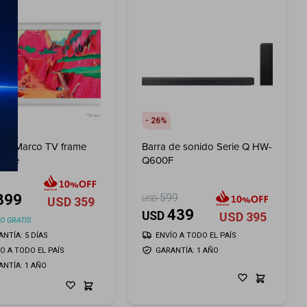
26
ng Marco TV frame
Barra de sonido Serie Q HW-
White
Q600F
399
599
USD
USD
359
439
USD
USD
395
O GRATIS
NTÍA: 5 DÍAS
ENVÍO A TODO EL PAÍS
ÍO A TODO EL PAÍS
GARANTÍA: 1 AÑO
ANTÍA: 1 AÑO