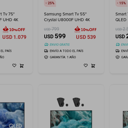
25
15
 Tv 75"
Samsung Smart Tv 55"
Smart
0F UHD 4K
Crystal U8000F UHD 4K
QLED 
(2025
799
2.
USD
USD
599
USD
USD
USD
1.079
USD
539
ENVIO GRATIS
ENVI
EL PAÍS
ENVÍO A TODO EL PAÍS
ENV
AÑO
GARANTÍA: 1 AÑO
GAR