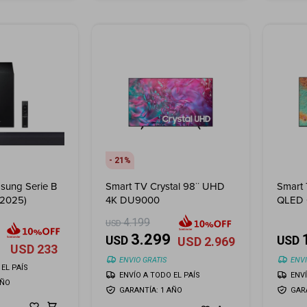
21
sung Serie B
Smart TV Crystal 98¨ UHD
Smart
(2025)
4K DU9000
QLED 
(2025
4.199
USD
3.299
USD
USD
USD
2.969
USD
233
ENVIO GRATIS
ENVI
EL PAÍS
ENVÍO A TODO EL PAÍS
ENV
AÑO
GARANTÍA: 1 AÑO
GAR