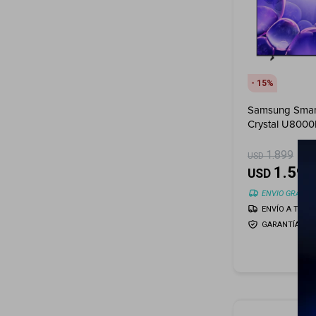
15
Samsung Smart
Crystal U800
1.899
USD
1.599
USD
ENVIO GRATIS
ENVÍO A TODO 
GARANTÍA: 1 