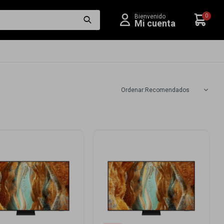
0
Recomendados