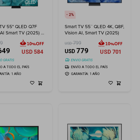
2
 TV 55" QLED Q7F
Smart TV 55¨ QLED 4K, Q8F,
 AI Smart TV (2025) +
Vision AI, Smart TV (2025)
te de Pared LUMI
99
799
USD
0" ¡De Regalo!
649
779
USD
USD
584
USD
701
O GRATIS
ENVIO GRATIS
ÍO A TODO EL PAÍS
ENVÍO A TODO EL PAÍS
ANTÍA: 1 AÑO
GARANTÍA: 1 AÑO