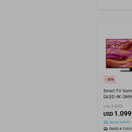
30
Smart TV Sam
QLED 4K QN9
(2025)
1.590
USD
1.099
USD
ENVIO GRATIS
ENVÍO A TODO 