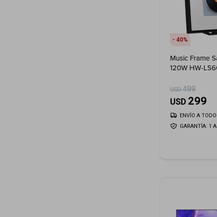
40
Music Frame 
120W HW-LS
499
USD
299
USD
ENVÍO A TODO 
GARANTÍA: 1 