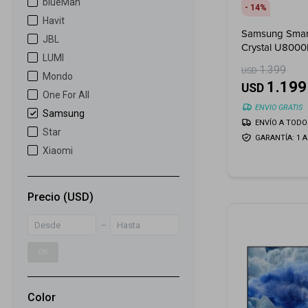
blueMan
14
Havit
Samsung Smart
JBL
Crystal U800
LUMI
1.399
USD
Mondo
1.199
USD
One For All
ENVIO GRATIS
Samsung
ENVÍO A TODO 
Star
GARANTÍA: 1 
Xiaomi
Precio
(USD)
OK
Color