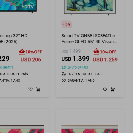
6
msung 32” HD
Smart TV QN55LS03FAThe
F (2025)
Frame QLED 55" 4K Vision
AI
1.499
USD
229
1.399
USD
USD
206
USD
1.259
O GRATIS
ENVIO GRATIS
ÍO A TODO EL PAÍS
ENVÍO A TODO EL PAÍS
ANTÍA: 1 AÑO
GARANTÍA: 1 AÑO