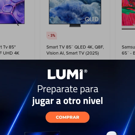
3
 Tv 85"
Smart TV 85¨ QLED 4K, Q8F,
Samsu
0F UHD 4K
Vision AI, Smart TV (2025)
65¨ - 
2.599
USD
USD
2.499
USD
USD
1.439
USD
2.249
ENVI
ENVIO GRATIS
GARA
EL PAÍS
ENVÍO A TODO EL PAÍS
ENV
AÑO
GARANTÍA: 1 AÑO
GAR