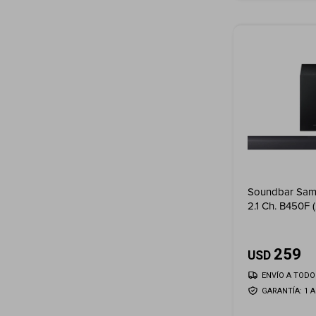
Soundbar Sam
2.1 Ch. B450F 
259
USD
ENVÍO A TODO 
GARANTÍA: 1 