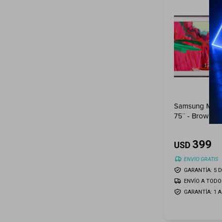
Samsung Marc
75¨ - Brown
399
USD
ENVIO GRATIS
GARANTÍA: 5 D
ENVÍO A TODO 
GARANTÍA: 1 