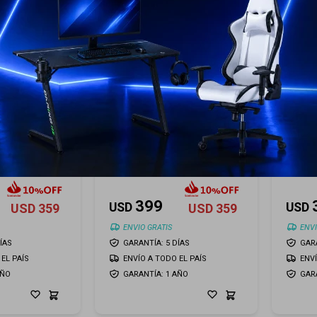
o TV frame
Samsung Marco TV frame
Samsu
75¨ - Teak
75¨ - 
399
USD
USD
USD
359
USD
359
ENVIO GRATIS
ENVI
ÍAS
GARANTÍA: 5 DÍAS
GARA
EL PAÍS
ENVÍO A TODO EL PAÍS
ENV
AÑO
GARANTÍA: 1 AÑO
GAR