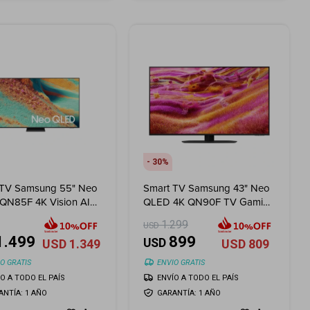
30
 TV Samsung 55" Neo
Smart TV Samsung 43" Neo
QN85F 4K Vision AI
QLED 4K QN90F TV Gaming
)
(2025)
1.299
USD
1.499
899
USD
USD
1.349
USD
809
O GRATIS
ENVIO GRATIS
ÍO A TODO EL PAÍS
ENVÍO A TODO EL PAÍS
ANTÍA: 1 AÑO
GARANTÍA: 1 AÑO