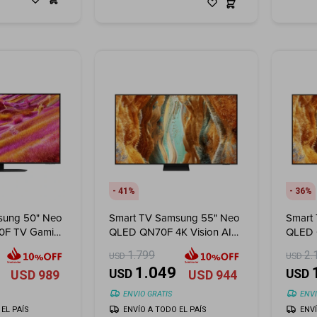
41
36
sung 50" Neo
Smart TV Samsung 55" Neo
Smart
0F TV Gaming
QLED QN70F 4K Vision AI
QLED 
(2025)
(2025
1.799
2.
USD
USD
1.049
USD
USD
USD
989
USD
944
ENVIO GRATIS
ENVI
EL PAÍS
ENVÍO A TODO EL PAÍS
ENV