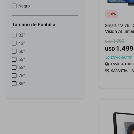
Negro
16
Tamaño de Pantalla
Smart TV 75¨ 
Vision AI, Sma
32''
1.799
USD
43''
1.499
USD
50''
ENVIO GRATIS
55''
ENVÍO A TODO 
65''
GARANTÍA: 1 
75''
85''