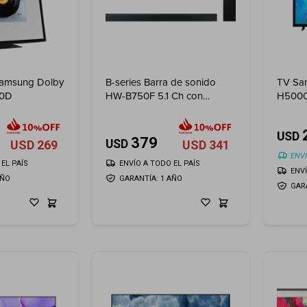
Samsung Dolby
B-series Barra de sonido
TV Sa
60D
HW-B750F 5.1 Ch con
H5000
Subwoofer (2025)
USD
379
USD
USD
269
USD
341
ENVI
EL PAÍS
ENVÍO A TODO EL PAÍS
ENV
AÑO
GARANTÍA: 1 AÑO
GAR