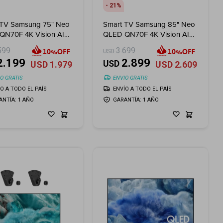
21
 TV Samsung 75" Neo
Smart TV Samsung 85" Neo
QN70F 4K Vision AI
QLED QN70F 4K Vision AI
)
(2025)
599
3.699
USD
2.199
2.899
USD
USD
1.979
USD
2.609
O GRATIS
ENVIO GRATIS
ÍO A TODO EL PAÍS
ENVÍO A TODO EL PAÍS
ANTÍA: 1 AÑO
GARANTÍA: 1 AÑO