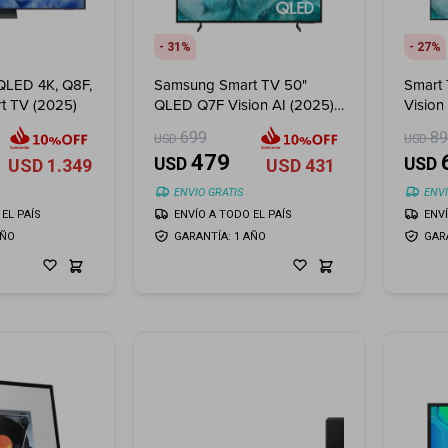
31
27
QLED 4K, Q8F,
Samsung Smart TV 50"
Smart
rt TV (2025)
QLED Q7F Vision AI (2025)
Vision
+ Soporte de Pared LUMI
Sopor
699
8
USD
USD
32"-100" ¡De Regalo!
32"-10
479
USD
USD
USD
1.349
USD
431
ENVIO GRATIS
ENVI
EL PAÍS
ENVÍO A TODO EL PAÍS
ENV
AÑO
GARANTÍA: 1 AÑO
GAR