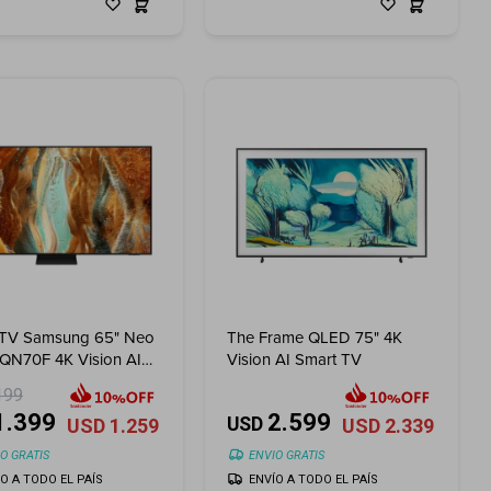
 TV Samsung 65" Neo
The Frame QLED 75" 4K
QN70F 4K Vision AI
Vision AI Smart TV
)
199
1.399
2.599
USD
USD
1.259
USD
2.339
O GRATIS
ENVIO GRATIS
ÍO A TODO EL PAÍS
ENVÍO A TODO EL PAÍS