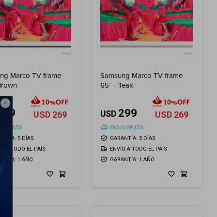
ng Marco TV frame
Samsung Marco TV frame
Brown
65¨ - Teak

299
299
USD
USD
269
USD
269
O GRATIS
ENVIO GRATIS
NTÍA: 5 DÍAS
GARANTÍA: 5 DÍAS
ÍO A TODO EL PAÍS
ENVÍO A TODO EL PAÍS
ANTÍA: 1 AÑO
GARANTÍA: 1 AÑO