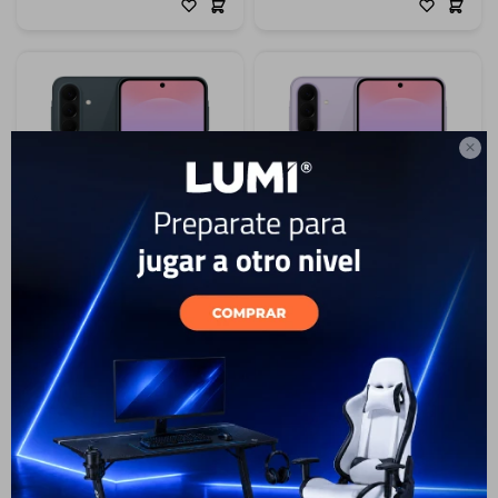

21
21
Samsung Galaxy A37 256 GB
Samsung Galaxy A37 256 GB
- Dark Green
- Violet
699
699
USD
USD
549
USD
494
549
USD
494
USD
USD
ENVÍO A TODO EL PAÍS
ENVÍO A TODO EL PAÍS
GARANTÍA: 1 AÑO
GARANTÍA: 1 AÑO