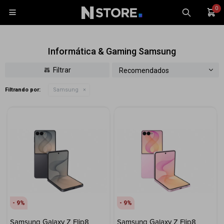
0

Informática & Gaming Samsung
Recomendados
Filtrando por:
Samsung
Celulares
Tablets
Tecnología
Wearables
Accesorios
TV y Audio
Monitores
9
9
Gaming
Samsung Galaxy Z Flip8
Samsung Galaxy Z Flip8