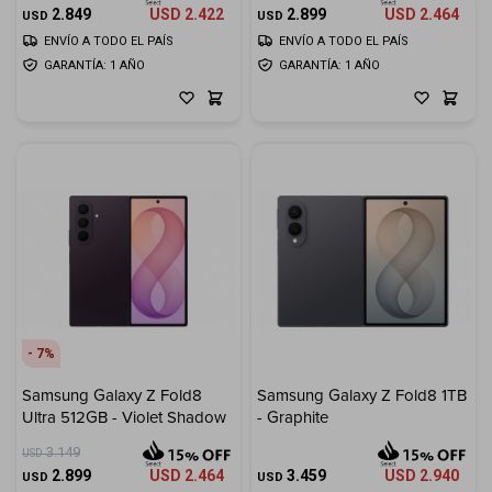
2.849
USD
2.422
2.899
USD
2.464
USD
USD
ENVÍO A TODO EL PAÍS
ENVÍO A TODO EL PAÍS
GARANTÍA: 1 AÑO
GARANTÍA: 1 AÑO
7
Samsung Galaxy Z Fold8
Samsung Galaxy Z Fold8 1TB
Ultra 512GB - Violet Shadow
- Graphite
3.149
USD
2.899
USD
2.464
3.459
USD
2.940
USD
USD