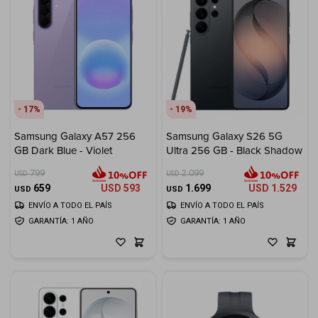
17
19
Samsung Galaxy A57 256
Samsung Galaxy S26 5G
GB Dark Blue - Violet
Ultra 256 GB - Black Shadow
799
2.099
USD
USD
659
USD
593
1.699
USD
1.529
USD
USD
ENVÍO A TODO EL PAÍS
ENVÍO A TODO EL PAÍS
GARANTÍA: 1 AÑO
GARANTÍA: 1 AÑO