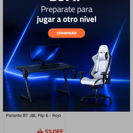
Cuenta
59
USD
53
159
USD
151
USD
USD
ENVÍO A TODO EL PAÍS
ENVÍO A TODO EL PAÍS
GARANTÍA: 1 AÑO
GARANTÍA: 1 AÑO
F&Q
Tiendas
Parlante BT JBL Flip 6 - Rojo