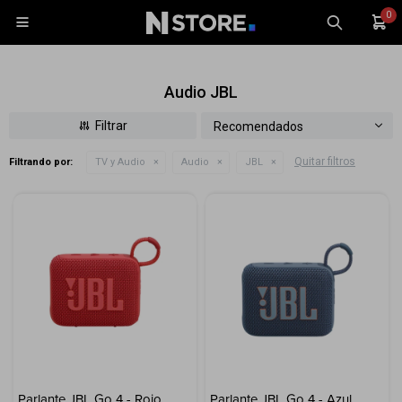
0

Audio JBL
Recomendados
Quitar filtros
Filtrando por:
TV y Audio
Audio
JBL
Celulares
Tablets
Tecnología
Wearables
Accesorios
TV y Audio
Monitores
Gaming
Parlante JBL Go 4 - Rojo
Parlante JBL Go 4 - Azul