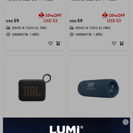
Electrodomésticos
59
USD
53
59
USD
53
USD
USD
ENVÍO A TODO EL PAÍS
ENVÍO A TODO EL PAÍS
GARANTÍA: 1 AÑO
GARANTÍA: 1 AÑO
Hogar
Movilidad
Marcas

Parlante JBL Go 4 - Negro
Parlante JBL Flip 6