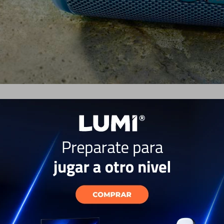
Un sonido m
potente
El ritmo no para con el sistema de 
para ofrecer un sonido nítido y pot
de carreras ofrece frecuencias ba