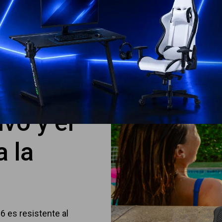
que un altavoz de agudos independi
claras. El Flip 6 también cuenta c
graves profundos, ajustados con e
vo y el
 la
p 6 es resistente al