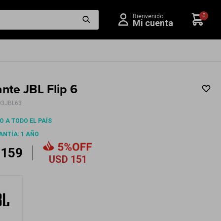
0
ante JBL Flip 6
3JBL63
O A TODO EL PAÍS
ANTÍA: 1 AÑO
159
USD
151