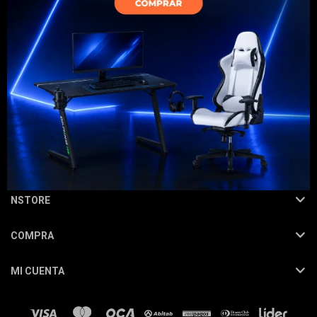
Electrodomésticos
NEWSLETTER
Hogar
¡Suscribite y recibí todas nuestras novedades!
SUSCRIBIRME
Movilidad
NSTORE
COMPRA
Marcas
MI CUENTA