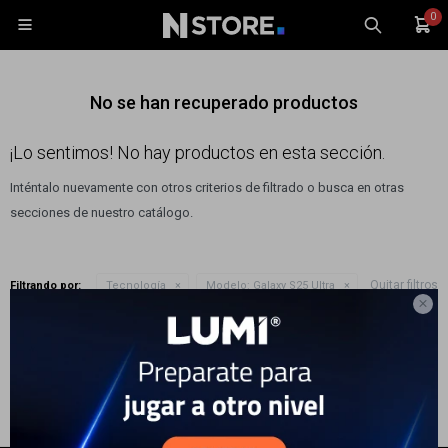
0

No se han recuperado productos
¡Lo sentimos! No hay productos en esta sección.
Inténtalo nuevamente con otros criterios de filtrado o busca en otras
Celulares
secciones de nuestro catálogo.
Tablets
Tecnología
Quitar filtros
Filtrando por:
Tecnología
Modelo:
Galaxy S25 Ultra
Wearables

Te recomendamos quitar:
Modelo:
Galaxy S25 Ultra
Accesorios
TV y Audio
Monitores
Gaming