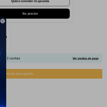
Quiero extender mi garantía
No, gracias

Ver medios de pago
 en
12 cuotas
ste artículo está agotado.