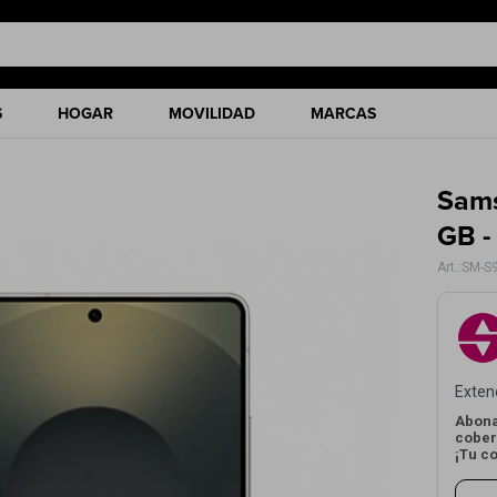
S
HOGAR
MOVILIDAD
MARCAS
Sams
GB -
SM-S9
Exten
Abona
cober
¡Tu c