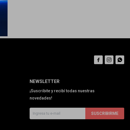



NEWSLETTER
¡Suscribite y recibí todas nuestras
novedades!
SUSCRIBIRME