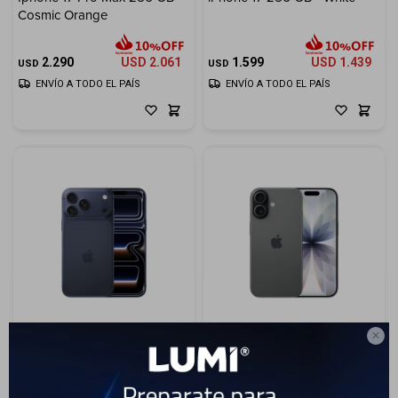
Cosmic Orange
Electrodomésticos
2.290
USD
2.061
1.599
USD
1.439
USD
USD
ENVÍO A TODO EL PAÍS
ENVÍO A TODO EL PAÍS
Hogar
Movilidad
Marcas

Iphone 17 Pro 512 GB - Deep
iPhone 17 256 GB - Black
Blue