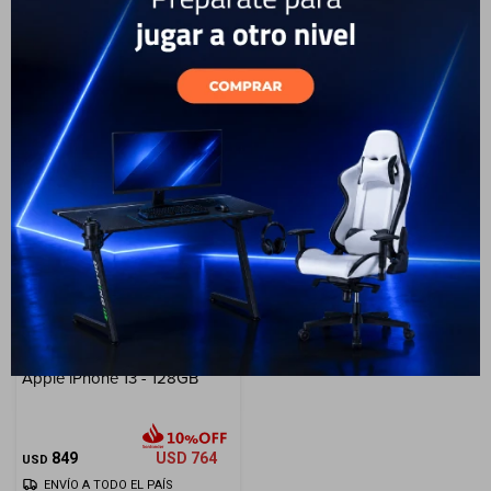
Cuenta
2.399
USD
2.159
1.599
USD
1.439
USD
USD
ENVÍO A TODO EL PAÍS
ENVÍO A TODO EL PAÍS
F&Q
Tiendas
Apple iPhone 13 - 128GB
849
USD
764
USD
ENVÍO A TODO EL PAÍS