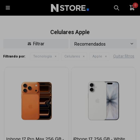
0

Celulares Apple
Recomendados
Quitar filtros
Filtrando por:
Tecnología
Celulares
Apple
Celulares
Tablets
Tecnología
Wearables
Accesorios
TV y Audio
Monitores
Gaming
Iphone 17 Pro Max 256 GB -
iPhone 17 256 GB - White