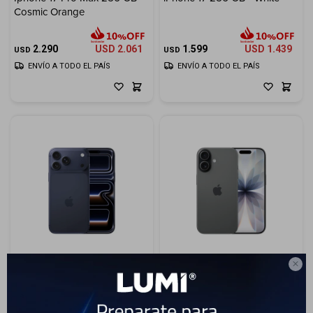
Cosmic Orange
Electrodomésticos
2.290
USD
2.061
1.599
USD
1.439
USD
USD
ENVÍO A TODO EL PAÍS
ENVÍO A TODO EL PAÍS
Hogar
Movilidad
Marcas

Iphone 17 Pro 512 GB - Deep
iPhone 17 256 GB - Black
Blue