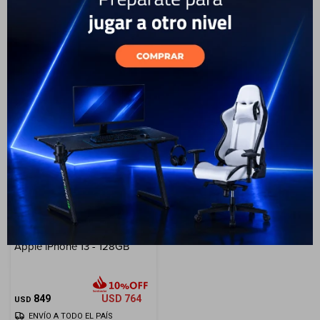
Cuenta
2.399
USD
2.159
1.599
USD
1.439
USD
USD
ENVÍO A TODO EL PAÍS
ENVÍO A TODO EL PAÍS
F&Q
Tiendas
Apple iPhone 13 - 128GB
849
USD
764
USD
ENVÍO A TODO EL PAÍS