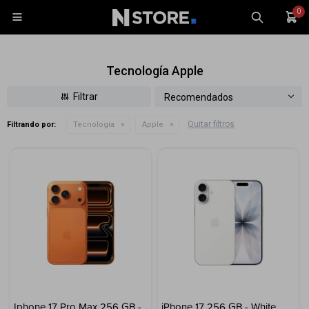
0

Tecnología Apple
Recomendados
Quitar filtros
Filtrando por:
Tecnología
Apple
Celulares
Tablets
Tecnología
Wearables
Accesorios
TV y Audio
Monitores
Gaming
Iphone 17 Pro Max 256 GB -
iPhone 17 256 GB - White