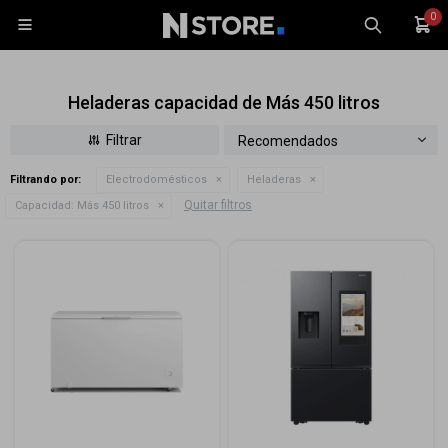
0

Heladeras capacidad de Más 450 litros
Recomendados
Filtrando por:
Electrodomésticos
Heladeras
Celulares
Quitar filtros
Capacidad:
Más 450 litros
Tablets
Tecnología
Wearables
Accesorios
TV y Audio
Monitores
Gaming