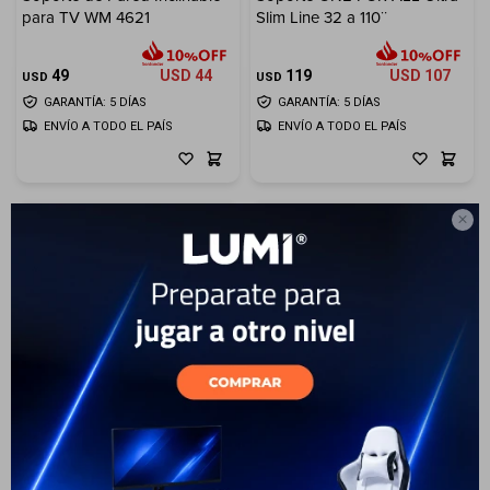
para TV WM 4621
Slim Line 32 a 110¨
Electrodomésticos
49
USD
44
119
USD
107
USD
USD
GARANTÍA: 5 DÍAS
GARANTÍA: 5 DÍAS
ENVÍO A TODO EL PAÍS
ENVÍO A TODO EL PAÍS
Hogar

Movilidad
Marcas
16
Soporte giratorio de 32" a
Soporte de TV para trípode
84"
de metal completo