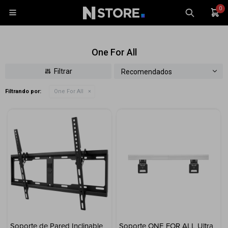
0

One For All
Recomendados
Filtrando por:
One For All
Celulares
Tablets
Tecnología
Wearables
Accesorios
TV y Audio
Monitores
Gaming
Soporte de Pared Inclinable
Soporte ONE FOR ALL Ultra