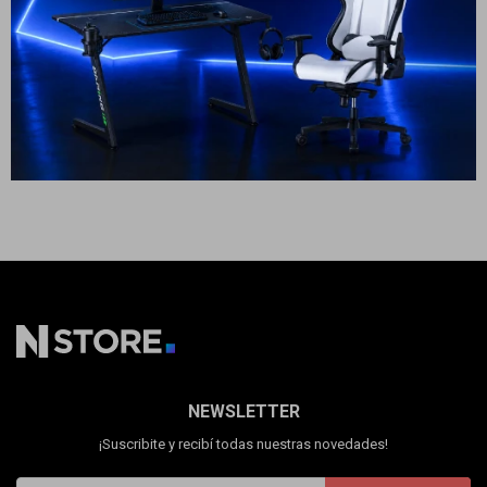
Cuenta
119
USD
99
USD
89
349
USD
314
USD
USD
GARANTÍA: 5 DÍAS
GARANTÍA: 5 DÍAS
ENVÍO A TODO EL PAÍS
ENVÍO A TODO EL PAÍS
F&Q
Tiendas
NEWSLETTER
¡Suscribite y recibí todas nuestras novedades!