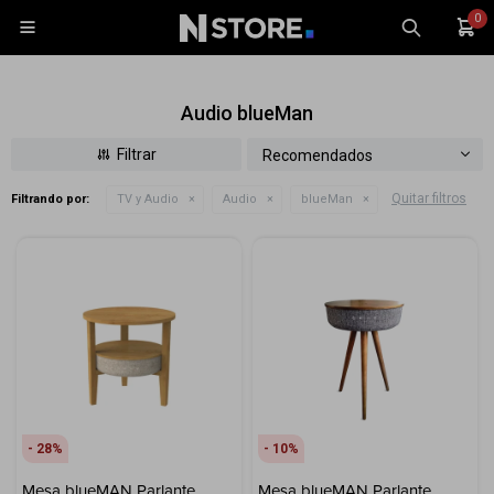
0

Audio blueMan
Recomendados
Quitar filtros
Filtrando por:
TV y Audio
Audio
blueMan
Celulares
Tablets
Tecnología
Wearables
Accesorios
TV y Audio
Monitores
28
10
Gaming
Mesa blueMAN Parlante
Mesa blueMAN Parlante