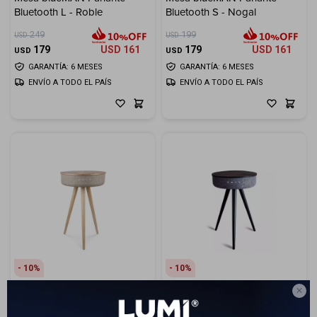
Bluetooth L - Roble
Bluetooth S - Nogal
Electrodomésticos
249
199
USD
USD
179
USD
161
179
USD
161
USD
USD
GARANTÍA: 6 MESES
GARANTÍA: 6 MESES
ENVÍO A TODO EL PAÍS
ENVÍO A TODO EL PAÍS
Hogar
Movilidad
Marcas
10
10

Mesa blueMAN Parlante
Mesa blueMAN Parlante
Bluetooth S - Roble
Bluetooth S - Roble Negro