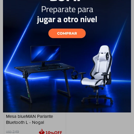
Cuenta
199
199
USD
USD
179
USD
161
179
USD
161
USD
USD
GARANTÍA: 6 MESES
GARANTÍA: 6 MESES
ENVÍO A TODO EL PAÍS
ENVÍO A TODO EL PAÍS
F&Q
Tiendas
28
Mesa blueMAN Parlante
Bluetooth L - Nogal
249
USD