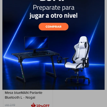
Cuenta
199
199
USD
USD
179
USD
161
179
USD
161
USD
USD
GARANTÍA: 6 MESES
GARANTÍA: 6 MESES
ENVÍO A TODO EL PAÍS
ENVÍO A TODO EL PAÍS
F&Q
Tiendas
28
Mesa blueMAN Parlante
Bluetooth L - Nogal
249
USD