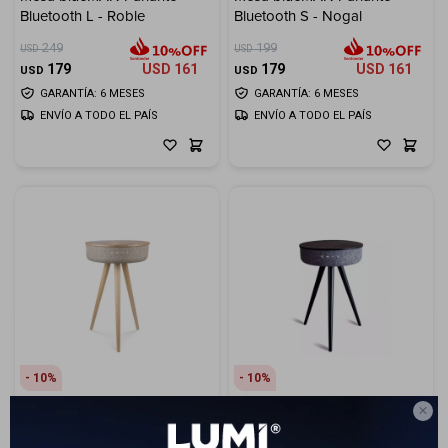
Bluetooth L - Roble
Bluetooth S - Nogal
Electrodomésticos
249
199
USD
USD
179
USD
161
179
USD
161
USD
USD
GARANTÍA: 6 MESES
GARANTÍA: 6 MESES
ENVÍO A TODO EL PAÍS
ENVÍO A TODO EL PAÍS
Hogar
Movilidad
Marcas
10
10

Mesa blueMAN Parlante
Mesa blueMAN Parlante
Bluetooth S - Roble
Bluetooth S - Roble Negro