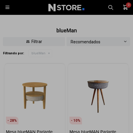
0

blueMan
Recomendados
Filtrando por:
blueMan
Celulares
Tablets
Tecnología
Wearables
Accesorios
TV y Audio
Monitores
28
10
Gaming
Mesa blueMAN Parlante
Mesa blueMAN Parlante