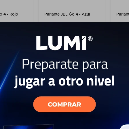
o 4 - Rojo
Parlante JBL Go 4 - Azul
Parlan
59
USD
USD
USD
53
USD
53
EL PAÍS
ENVÍO A TODO EL PAÍS
ENV
AÑO
GARANTÍA: 1 AÑO
GAR