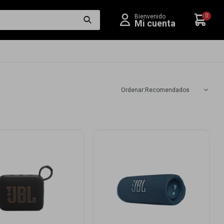
0
Recomendados