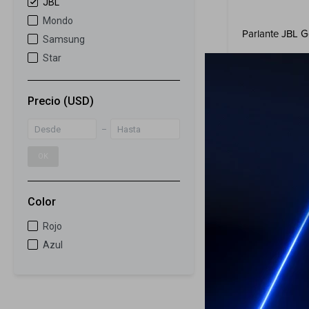
JBL
Mondo
Parlante JBL G
Samsung
Star
59
USD
Precio
(USD)
ENVÍO A TODO 
GARANTÍA: 1 
OK
Color
Rojo
Azul