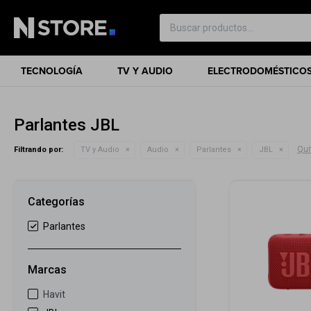
TECNOLOGÍA
TV Y AUDIO
ELECTRODOMÉSTICO
Parlantes JBL
Quit
Filtrando por:
TV y Audio
Audio
Parlantes
JBL
Categorías
Parlantes
Marcas
Havit