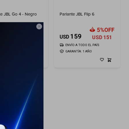
te JBL Go 4 - Negro
Parlante JBL Flip 6

59
159
USD
USD
53
USD
151
ÍO A TODO EL PAÍS
ENVÍO A TODO EL PAÍS
ANTÍA: 1 AÑO
GARANTÍA: 1 AÑO