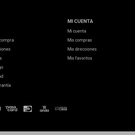
MI CUENTA
Mi cuenta
 compra
Mis compras
ciones
Mis direcciones
s
Mis favoritos
go
ad
rantía