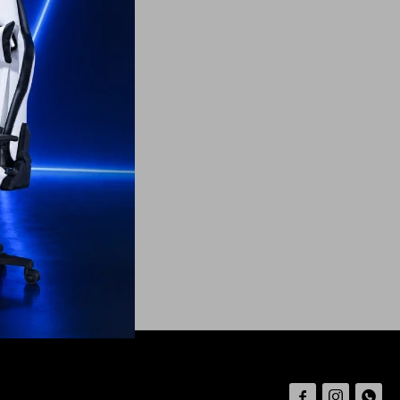


