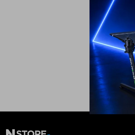
Parlante BT JBL
159
USD
ENVÍO A TODO 
GARANTÍA: 1 