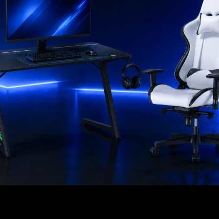
 Flip 6 - Rojo
USD
151
EL PAÍS
AÑO