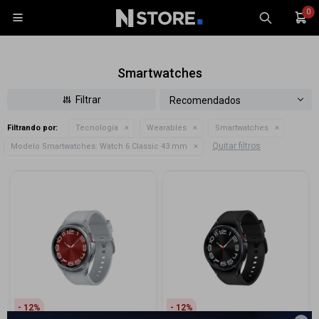
0

Smartwatches
Recomendados
Filtrando por:
Tecnología
Wearables
Smartwatches
Celulares
Quitar filtros
Modelo Smartwatches:
Watch 6 Classic 43 mm
Tablets
Tecnología
Wearables
Accesorios
TV y Audio
Monitores
Gaming
12
12