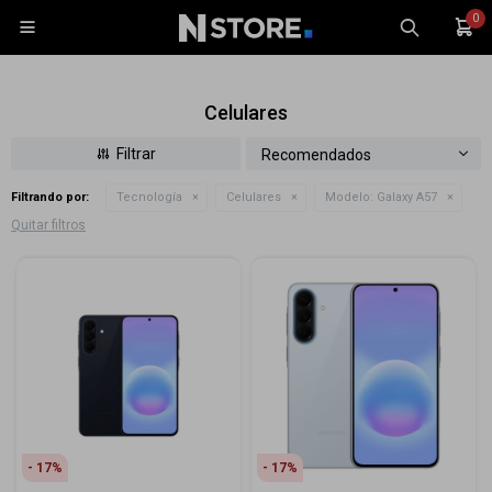
0

Celulares
Recomendados
Filtrando por:
Tecnología
Celulares
Modelo:
Galaxy A57
Celulares
Quitar filtros
Tablets
Tecnología
Wearables
Accesorios
TV y Audio
Monitores
Gaming
17
17