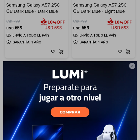
Samsung Galaxy A57 256
Samsung Galaxy A57 256
GB Dark Blue - Dark Blue
GB Dark Blue - Light Blue
Electrodomésticos
799
799
USD
USD
659
USD
593
659
USD
593
USD
USD
ENVÍO A TODO EL PAÍS
ENVÍO A TODO EL PAÍS
GARANTÍA: 1 AÑO
GARANTÍA: 1 AÑO
Hogar

Movilidad
Marcas
17
Samsung Galaxy A57 256