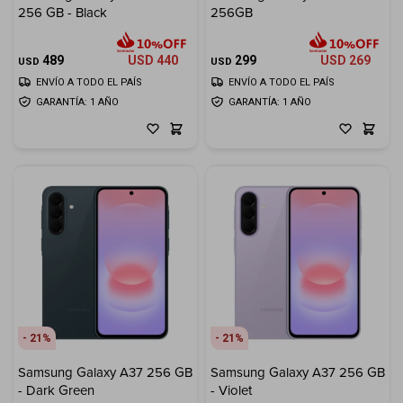
256 GB - Black
256GB
Cuenta
489
USD
440
299
USD
269
USD
USD
ENVÍO A TODO EL PAÍS
ENVÍO A TODO EL PAÍS
GARANTÍA: 1 AÑO
GARANTÍA: 1 AÑO
F&Q
Tiendas
21
21
Samsung Galaxy A37 256 GB
Samsung Galaxy A37 256 GB
- Dark Green
- Violet