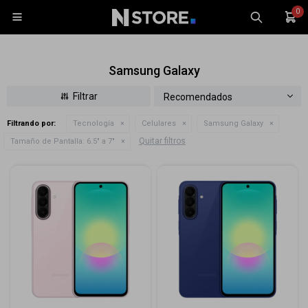
0

Samsung Galaxy
Recomendados
Filtrando por:
Tecnología
Celulares
Samsung Galaxy
Celulares
Quitar filtros
Tamaño de Pantalla:
6.5" a 7"
Tablets
Tecnología
Wearables
Accesorios
TV y Audio
Monitores
Gaming