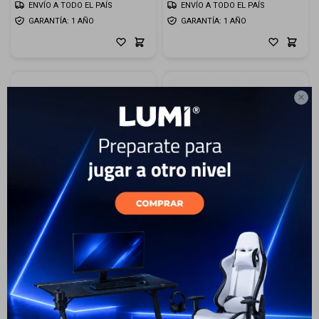
ENVÍO A TODO EL PAÍS
ENVÍO A TODO EL PAÍS
GARANTÍA: 1 AÑO
GARANTÍA: 1 AÑO

17
19
Samsung Galaxy A57 256
Samsung Galaxy S26 5G
GB Dark Blue - Violet
Ultra 256 GB - Black Shadow
799
2.099
USD
USD
659
USD
593
1.699
USD
1.529
USD
USD
ENVÍO A TODO EL PAÍS
ENVÍO A TODO EL PAÍS