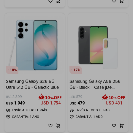
18
17
Samsung Galaxy S26 5G
Samsung Galaxy A56 256
Ultra 512 GB - Galactic Blue
GB - Black + Case ¡De
Regalo!
2.399
579
USD
USD
1.949
USD
1.754
479
USD
431
USD
USD
ENVÍO A TODO EL PAÍS
ENVÍO A TODO EL PAÍS
GARANTÍA: 1 AÑO
GARANTÍA: 1 AÑO