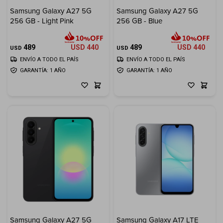
Samsung Galaxy A27 5G
Samsung Galaxy A27 5G
Electrodomésticos
256 GB - Light Pink
256 GB - Blue
489
USD
440
489
USD
440
USD
USD
ENVÍO A TODO EL PAÍS
ENVÍO A TODO EL PAÍS
GARANTÍA: 1 AÑO
GARANTÍA: 1 AÑO
Hogar
Movilidad
Marcas
Samsung Galaxy A27 5G
Samsung Galaxy A17 LTE