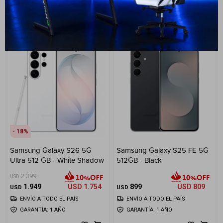
GARANTÍA: 1 AÑO
GARANTÍA: 1 AÑO
18
Samsung Galaxy S26 5G
Samsung Galaxy S25 FE 5G
Ultra 512 GB - White Shadow
512GB - Black
2.399
USD
1.949
USD
1.754
899
USD
809
USD
USD
ENVÍO A TODO EL PAÍS
ENVÍO A TODO EL PAÍS
GARANTÍA: 1 AÑO
GARANTÍA: 1 AÑO