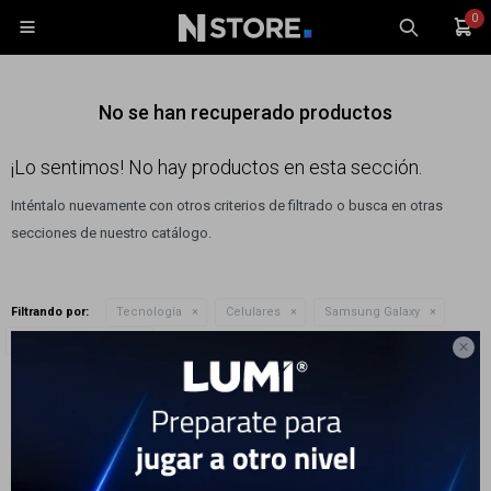
0

No se han recuperado productos
¡Lo sentimos! No hay productos en esta sección.
Inténtalo nuevamente con otros criterios de filtrado o busca en otras
Celulares
secciones de nuestro catálogo.
Tablets
Tecnología
Filtrando por:
Tecnología
Celulares
Samsung Galaxy
Wearables
Quitar filtros
Modelo:
Galaxy S26

Accesorios
Te recomendamos quitar:
Modelo:
Galaxy S26
TV y Audio
Monitores
Gaming