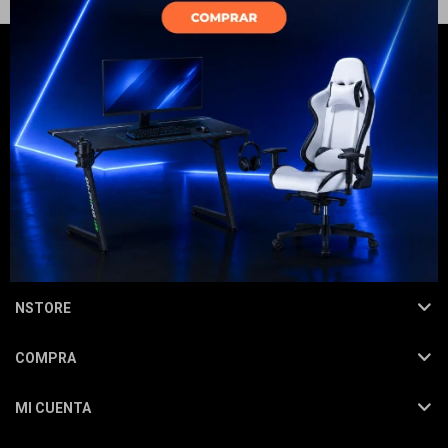
Electrodomésticos
Hogar
NEWSLETTER
¡Suscribite y recibí todas nuestras novedades!
SUSCRIBIRME
Movilidad
NSTORE
COMPRA
Marcas
MI CUENTA