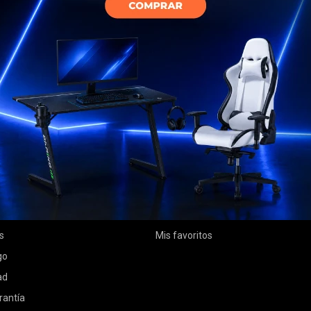
MI CUENTA
Mi cuenta
 compra
Mis compras
ciones
Mis direcciones
s
Mis favoritos
go
ad
rantía