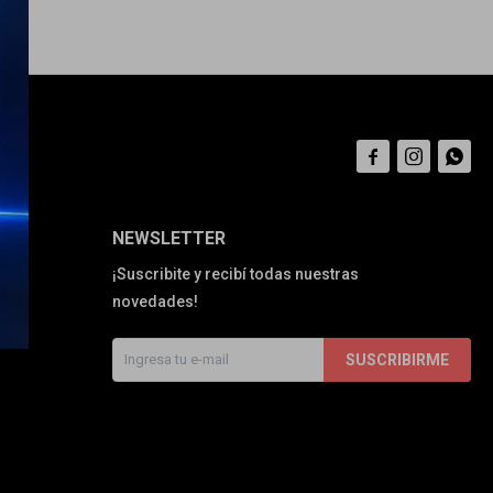



NEWSLETTER
¡Suscribite y recibí todas nuestras
novedades!
SUSCRIBIRME