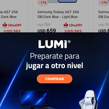
17
17
xy A57 256
Samsung Galaxy A57 256
Samsu
 Dark Blue
GB Dark Blue - Light Blue
GB Dar
799
7
USD
USD
659
USD
USD
USD
593
USD
593
EL PAÍS
ENVÍO A TODO EL PAÍS
ENV
AÑO
GARANTÍA: 1 AÑO
GAR