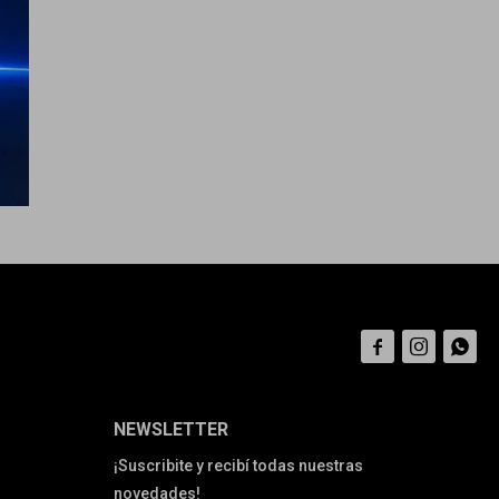



NEWSLETTER
¡Suscribite y recibí todas nuestras
novedades!