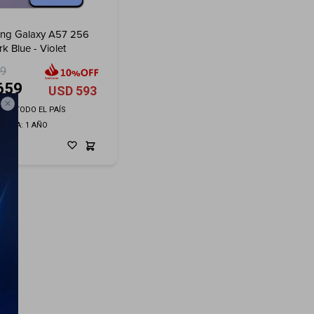
ng Galaxy A57 256
k Blue - Violet
99
659
USD
593

ÍO A TODO EL PAÍS
ANTÍA: 1 AÑO